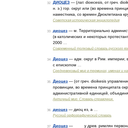
ДИОЦЕЗ
— (лат. dioecesis, от греч. di
32
н. э.) гор. округ или (во времена прин
наместника, со времен Диоклетиана к
Советская историческая энциклопедия
диоцез
— м. Территориально админист
33
(в католических и некоторых протестан
2000 …
Современный толковый словарь русского я
Диоцез
— адм. округ в Рим. империи; в
34
с епископом …
Средневековый мир в терминах, именах и н
Диоцез
— (от греч. dioikesis управлени
35
провинции, во времена принципата окр
административной единицей, объедин
Античный мир. Словарь-справочник.
диоцез
— диоц ез, а …
36
Русский орфографический словарь
Диоцез
— у древ. римлян первонач. (с
37