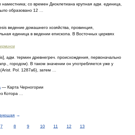
м наместника; со времен Диоклетиана крупная адм. единица,
 было образовано 12 …
kesis ведение домашнего хозяйства, провинция,
ьная единица в ведении епископа. В Восточных церквях
терминов
cesis], адм. термин древнегреч. происхождения, первоначально
р., городом). В таком значении он употребляется уже у
(Arist. Pol. 1287a6), затем …
а
— Карта Черногории
ез Котора …
дующая
→
7
8
9
10
11
12
13