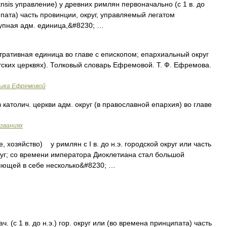
oiknsis управление) у древних римлян первоначально (с 1 в. до
ципата) часть провинции, округ, управляемый легатом
рупная адм. единица,&#8230; …
ративная единица во главе с епископом; епархиальный округ
тских церквях). Толковый словарь Ефремовой. Т. Ф. Ефремова.
зыка Ефремовой
 католич. церкви адм. округ (в православной епархия) во главе
азваниях
е, хозяйство) у римлян с I в. до н.э. городской округ или часть
уг; со времени императора Диоклетиана стал большой
яющей в себе несколько&#8230; …
 1 в. до н.э.) гор. округ или (во времена принципата) часть