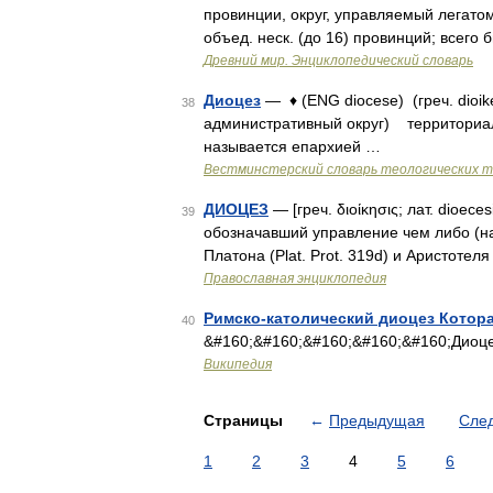
провинции, округ, управляемый легато
объед. неск. (до 16) провинций; всего
Древний мир. Энциклопедический словарь
Диоцез
— ♦ (ENG diocese) (греч. dioi
38
административный округ) территориал
называется епархией …
Вестминстерский словарь теологических 
ДИОЦЕЗ
— [греч. διοίκησις; лат. dioe
39
обозначавший управление чем либо (нап
Платона (Plat. Prot. 319d) и Аристотеля 
Православная энциклопедия
Римско-католический диоцез Котор
40
&#160;&#160;&#160;&#160;&#160;Диоц
Википедия
Страницы
←
Предыдущая
Сле
1
2
3
4
5
6