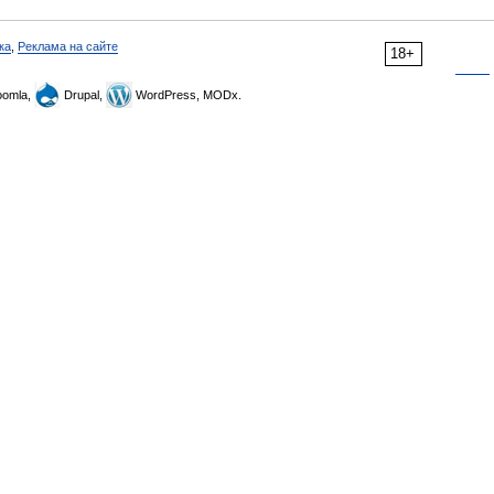
ка
,
Реклама на сайте
18+
omla,
Drupal,
WordPress, MODx.