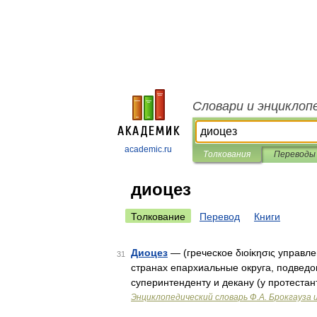
Словари и энциклоп
academic.ru
Толкования
Переводы
диоцез
Толкование
Перевод
Книги
Диоцез
— (греческое διοίκησις управл
31
странах епархиальные округа, подведо
суперинтенденту и декану (у протеста
Энциклопедический словарь Ф.А. Брокгауза 