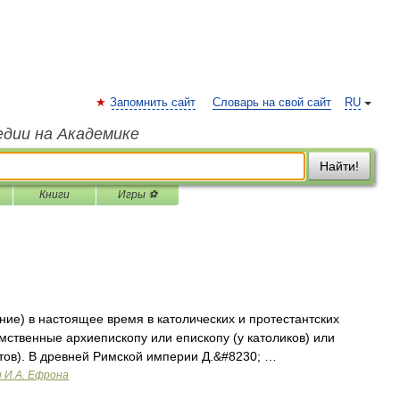
Запомнить сайт
Словарь на свой сайт
RU
едии на Академике
Найти!
Книги
Игры ⚽
ение) в настоящее время в католических и протестантских
мственные архиепископу или епископу (у католиков) или
нтов). В древней Римской империи Д.&#8230; …
и И.А. Ефрона