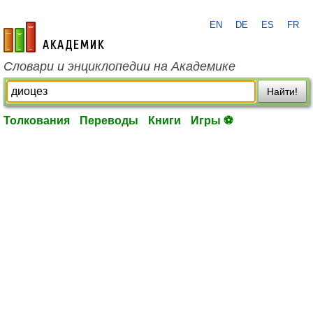
EN
DE
ES
FR
academic.ru
Словари и энциклопедии на Академике
Найти!
Толкования
Переводы
Книги
Игры ⚽