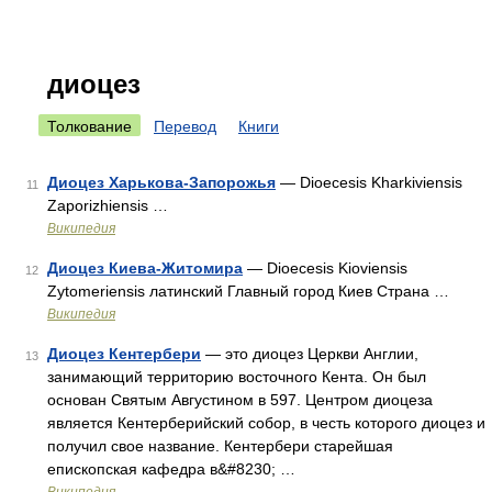
диоцез
Толкование
Перевод
Книги
Диоцез Харькова-Запорожья
— Dioecesis Kharkiviensis
11
Zaporizhiensis …
Википедия
Диоцез Киева-Житомира
— Dioecesis Kioviensis
12
Zytomeriensis латинский Главный город Киев Страна …
Википедия
Диоцез Кентербери
— это диоцез Церкви Англии,
13
занимающий территорию восточного Кента. Он был
основан Святым Августином в 597. Центром диоцеза
является Кентерберийский собор, в честь которого диоцез и
получил свое название. Кентербери старейшая
епископская кафедра в&#8230; …