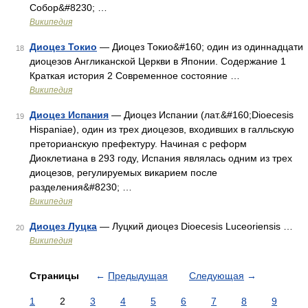
Собор&#8230; …
Википедия
Диоцез Токио
— Диоцез Токио&#160; один из одиннадцати
18
диоцезов Англиканской Церкви в Японии. Содержание 1
Краткая история 2 Современное состояние …
Википедия
Диоцез Испания
— Диоцез Испании (лат.&#160;Dioecesis
19
Hispaniae), один из трех диоцезов, входивших в галльскую
преторианскую префектуру. Начиная с реформ
Диоклетиана в 293 году, Испания являлась одним из трех
диоцезов, регулируемых викарием после
разделения&#8230; …
Википедия
Диоцез Луцка
— Луцкий диоцез Dioecesis Luceoriensis …
20
Википедия
Страницы
←
Предыдущая
Следующая
→
1
2
3
4
5
6
7
8
9