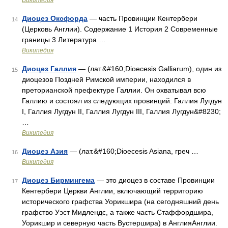
Википедия
Диоцез Оксфорда
— часть Провинции Кентербери
14
(Церковь Англии). Содержание 1 История 2 Современные
границы 3 Литература …
Википедия
Диоцез Галлия
— (лат.&#160;Dioecesis Galliarum), один из
15
диоцезов Поздней Римской империи, находился в
преторианской префектуре Галлии. Он охватывал всю
Галлию и состоял из следующих провинций: Галлия Лугдун
I, Галлия Лугдун II, Галлия Лугдун III, Галлия Лугдун&#8230;
…
Википедия
Диоцез Азия
— (лат.&#160;Dioecesis Asiana, греч …
16
Википедия
Диоцез Бирмингема
— это диоцез в составе Провинции
17
Кентербери Церкви Англии, включающий территорию
исторического графства Уорикшира (на сегодняшний день
графство Уэст Мидлендс, а также часть Стаффордшира,
Уорикшир и северную часть Вустершира) в АнглияАнглии.