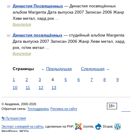
Династия Посвященных
— Династия посвящённых
39
альбом Margenta Дата выпуска 2007 Записан 2006 Жанр
Хэви метал, хард рок …
Википедия
Династия посвящённых
— студийный альбом Margenta
40
Дата выпуска 2007 Записан 2006 Жанр Хеви метал, хард
рок, готик метал …
Википедия
Страницы
←
Предыдущая
Следующая
→
1
2
3
4
5
6
7
8
9
10
11
12
13
© Академик, 2000-2026
18+
Обратная связь:
Техподдержка
,
Реклама на сайте
👣 Путешествия
Экспорт словарей на сайты
, сделанные на PHP,
Joomla,
Drupal,
WordPress, MODx.