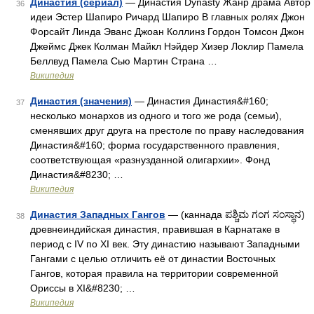
Династия (сериал)
— Династия Dynasty Жанр драма Автор
36
идеи Эстер Шапиро Ричард Шапиро В главных ролях Джон
Форсайт Линда Эванс Джоан Коллинз Гордон Томсон Джон
Джеймс Джек Колман Майкл Нэйдер Хизер Локлир Памела
Беллвуд Памела Сью Мартин Страна …
Википедия
Династия (значения)
— Династия Династия&#160;
37
несколько монархов из одного и того же рода (семьи),
сменявших друг друга на престоле по праву наследования
Династия&#160; форма государственного правления,
соответствующая «разнузданной олигархии». Фонд
Династия&#8230; …
Википедия
Династия Западных Гангов
— (каннада ಪಶ್ಚಿಮ ಗಂಗ ಸಂಸ್ಥಾನ)
38
древнеиндийская династия, правившая в Карнатаке в
период с IV по XI век. Эту династию называют Западными
Гангами с целью отличить её от династии Восточных
Гангов, которая правила на территории современной
Ориссы в XI&#8230; …
Википедия