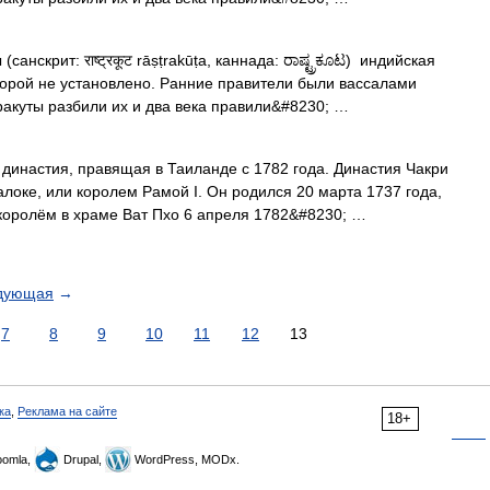
анскрит: राष्ट्रकूट rāṣṭrakūṭa, каннада: ರಾಷ್ಟ್ರಕೂಟ) индийская
торой не установлено. Ранние правители были вассалами
тракуты разбили их и два века правили&#8230; …
династия, правящая в Таиланде с 1782 года. Династия Чакри
оке, или королем Рамой I. Он родился 20 марта 1737 года,
 королём в храме Ват Пхо 6 апреля 1782&#8230; …
дующая
→
7
8
9
10
11
12
13
ка
,
Реклама на сайте
18+
omla,
Drupal,
WordPress, MODx.