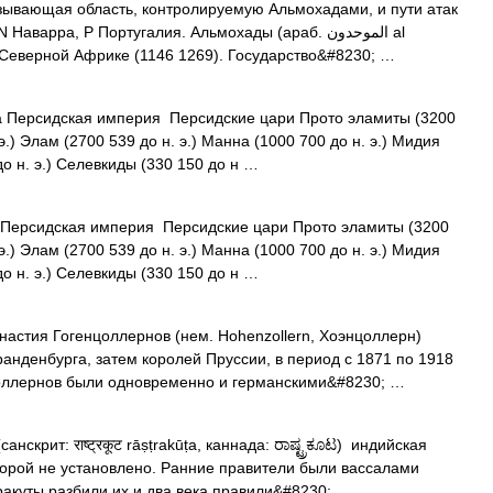
зывающая область, контролируемую Альмохадами, и пути атак
варра, P Португалия. Альмохады (араб. الموحدون‎‎ al
 Северной Африке (1146 1269). Государство&#8230; …
 Персидская империя Персидские цари Прото эламиты (3200
э.) Элам (2700 539 до н. э.) Манна (1000 700 до н. э.) Мидия
до н. э.) Селевкиды (330 150 до н …
Персидская империя Персидские цари Прото эламиты (3200
э.) Элам (2700 539 до н. э.) Манна (1000 700 до н. э.) Мидия
до н. э.) Селевкиды (330 150 до н …
астия Гогенцоллернов (нем. Hohenzollern, Хоэнцоллерн)
анденбурга, затем королей Пруссии, в период с 1871 по 1918
нцоллернов были одновременно и германскими&#8230; …
нскрит: राष्ट्रकूट rāṣṭrakūṭa, каннада: ರಾಷ್ಟ್ರಕೂಟ) индийская
торой не установлено. Ранние правители были вассалами
тракуты разбили их и два века правили&#8230; …