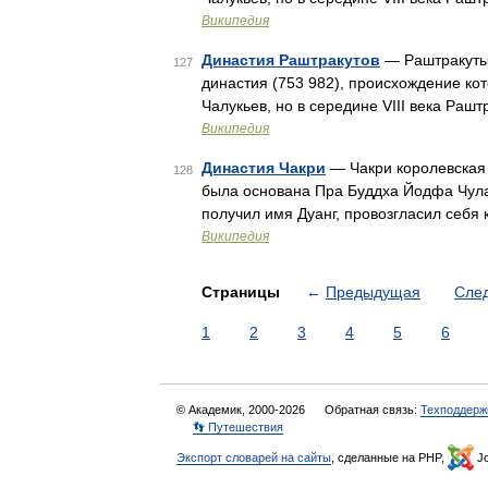
Википедия
Династия Раштракутов
— Раштракуты (с
127
династия (753 982), происхождение ко
Чалукьев, но в середине VIII века Раш
Википедия
Династия Чакри
— Чакри королевская 
128
была основана Пра Буддха Йодфа Чулал
получил имя Дуанг, провозгласил себя
Википедия
Страницы
←
Предыдущая
Сле
1
2
3
4
5
6
© Академик, 2000-2026
Обратная связь:
Техподдерж
👣 Путешествия
Экспорт словарей на сайты
, сделанные на PHP,
Jo