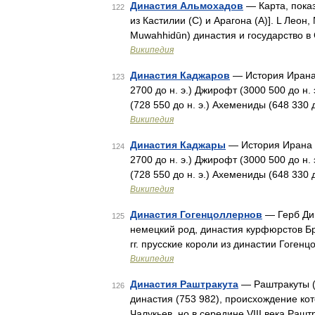
Династия Альмохадов
— Карта, пока
122
из Кастилии (C) и Арагона (A)]. L Леон, N На
Muwahhidūn) династия и государство в
Википедия
Династия Каджаров
— История Ирана
123
2700 до н. э.) Джирофт (3000 500 до н. 
(728 550 до н. э.) Ахемениды (648 330 
Википедия
Династия Каджары
— История Ирана 
124
2700 до н. э.) Джирофт (3000 500 до н. 
(728 550 до н. э.) Ахемениды (648 330 
Википедия
Династия Гогенцоллернов
— Герб Дин
125
немецкий род, династия курфюрстов Бр
гг. прусские короли из династии Гоге
Википедия
Династия Раштракута
— Раштракуты (са
126
династия (753 982), происхождение ко
Чалукьев, но в середине VIII века Раш