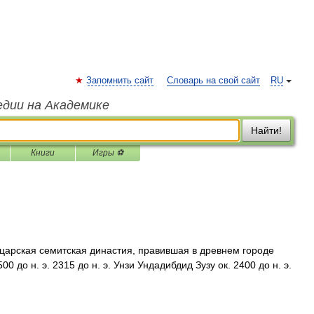
Запомнить сайт
Словарь на свой сайт
RU
едии на Академике
Найти!
Книги
Игры ⚽
царская семитская династия, правившая в древнем городе
0 до н. э. 2315 до н. э. Унзи Ундадибдид Зузу ок. 2400 до н. э.