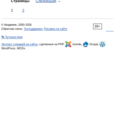
Страницы
Следующая
→
1
2
© Академик, 2000-2026
18+
Обратная связь:
Техподдержка
,
Реклама на сайте
👣 Путешествия
Экспорт словарей на сайты
, сделанные на PHP,
Joomla,
Drupal,
WordPress, MODx.