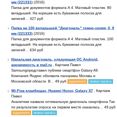
мм (221331)
(2016)
Папка для документов формата А 4. Матовый пластик. 80
вкладышей. На корешке есть бумажная полоска для
записей… 427 руб
Папка на 100 вкладышей "Диагональ" темно-синяя, 0, 9
4
мм (221333)
(2016)
Папка для документов формата А 4. Матовый пластик. 100
вкладышей. На корешке есть бумажная полоска для
записей… 634 руб
Идеальная диагональ, следующая ОС Android,
5
анонимность в mail.ru
, Картаев Павел
Samsungпредставил публике смартфон Galaxy A9.
Компания Яндекс обновила панорамы Москвы и
Московской области. В… 49 руб
аудиокнига
можно скачать
Wi-Fiна кладбищах, Huawei Honor, Galaxy S7
, Картаев
6
Павел
Аналитики назвали оптимальную диагональ смартфона.Так
по результатам опроса на первом месте оказалась… 49 руб
аудиокнига
можно скачать