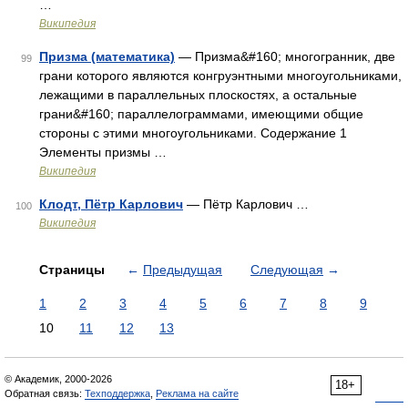
…
Википедия
Призма (математика)
— Призма&#160; многогранник, две
99
грани которого являются конгруэнтными многоугольниками,
лежащими в параллельных плоскостях, а остальные
грани&#160; параллелограммами, имеющими общие
стороны с этими многоугольниками. Содержание 1
Элементы призмы …
Википедия
Клодт, Пётр Карлович
— Пётр Карлович …
100
Википедия
Страницы
←
Предыдущая
Следующая
→
1
2
3
4
5
6
7
8
9
10
11
12
13
© Академик, 2000-2026
18+
Обратная связь:
Техподдержка
,
Реклама на сайте