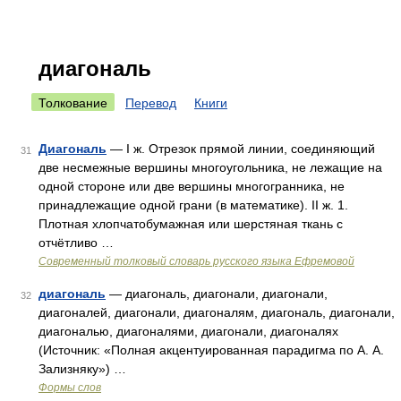
диагональ
Толкование
Перевод
Книги
Диагональ
— I ж. Отрезок прямой линии, соединяющий
31
две несмежные вершины многоугольника, не лежащие на
одной стороне или две вершины многогранника, не
принадлежащие одной грани (в математике). II ж. 1.
Плотная хлопчатобумажная или шерстяная ткань с
отчётливо …
Современный толковый словарь русского языка Ефремовой
диагональ
— диагональ, диагонали, диагонали,
32
диагоналей, диагонали, диагоналям, диагональ, диагонали,
диагональю, диагоналями, диагонали, диагоналях
(Источник: «Полная акцентуированная парадигма по А. А.
Зализняку») …
Формы слов