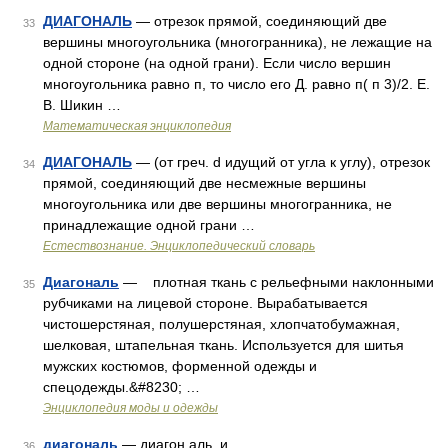
ДИАГОНАЛЬ
— отрезок прямой, соединяющий две
33
вершины многоугольника (многогранника), не лежащие на
одной стороне (на одной грани). Если число вершин
многоугольника равно п, то число его Д. равно п( п 3)/2. Е.
В. Шикин …
Математическая энциклопедия
ДИАГОНАЛЬ
— (от греч. d идущий от угла к углу), отрезок
34
прямой, соединяющий две несмежные вершины
многоугольника или две вершины многогранника, не
принадлежащие одной грани …
Естествознание. Энциклопедический словарь
Диагональ
— плотная ткань с рельефными наклонными
35
рубчиками на лицевой стороне. Вырабатывается
чистошерстяная, полушерстяная, хлопчатобумажная,
шелковая, штапельная ткань. Используется для шитья
мужских костюмов, форменной одежды и
спецодежды.&#8230; …
Энциклопедия моды и одежды
диагональ
— диагон аль, и …
36