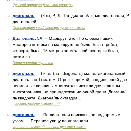
Русский орфографический словарь
диагональ
— (3 ж), Р., Д., Пр. диагона/ли; мн. диагона/ли, Р.
37
диагона/лей …
Орфографический словарь русского языка
Диагональ, 5А
— Маршрут Ключ По словам наших
38
мастеров пятерки на маршруте не было. Была тройка,
четверка была, 15 метров нормальной шестерки было,
потом сн …
Энциклопедия туриста
диагональ
— I и; ж. (лат. diagonalis) см. тж. диагональный,
39
диагонально 1) матем. Отрезок прямой, соединяющий две
несмежные вершины многоугольника или две вершины
многогранника, не принадлежащие одной грани. Диагона/
ль квадрата. Диагона/ль октаэдра …
Словарь многих выражений
диагональ
— По диагонали наискось, не под прямым
40
углом. Перешел улицу по диагонали …
Фразеологический словарь русского языка