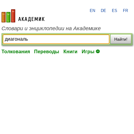
EN
DE
ES
FR
academic.ru
Словари и энциклопедии на Академике
Найти!
Толкования
Переводы
Книги
Игры ⚽