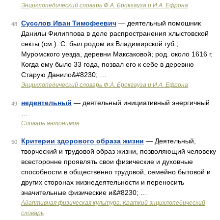
Энциклопедический словарь Ф.А. Брокгауза и И.А. Ефрона
Сусслов Иван Тимофеевич
— деятельный помошник
48
Данилы Филиппова в деле распространения хлыстовской
секты (см.). С. был родом из Владимирской губ.,
Муромского уезда, деревни Максаковой; род. около 1616 г.
Когда ему было 33 года, позвал его к себе в деревню
Старую Данило&#8230; …
Энциклопедический словарь Ф.А. Брокгауза и И.А. Ефрона
недеятельный
— деятельный инициативный энергичный
49
…
Словарь антонимов
Критерии здорового образа жизни
— Деятельный,
50
творческий и трудовой образ жизни, позволяющий человеку
всесторонне проявлять свои физические и духовные
способности в общественно трудовой, семейно бытовой и
других сторонах жизнедеятельности и переносить
значительные физические и&#8230; …
Адаптивная физическая культура. Краткий энциклопедический
словарь