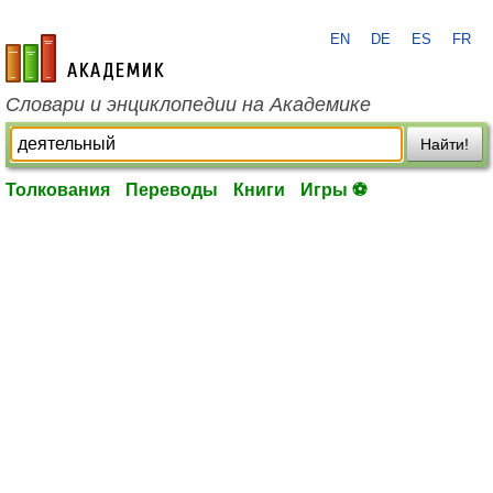
EN
DE
ES
FR
academic.ru
Словари и энциклопедии на Академике
Найти!
Толкования
Переводы
Книги
Игры ⚽