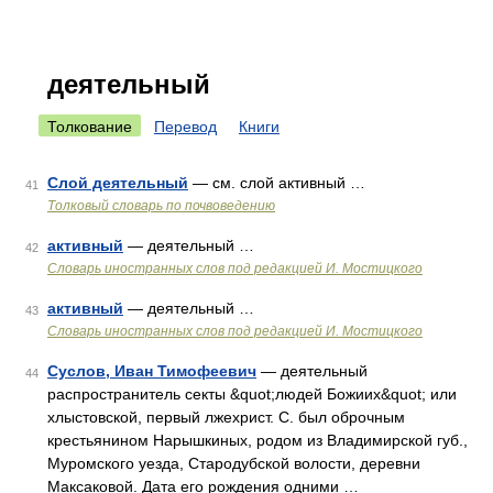
деятельный
Толкование
Перевод
Книги
Слой деятельный
— см. слой активный …
41
Толковый словарь по почвоведению
активный
— деятельный …
42
Словарь иностранных слов под редакцией И. Мостицкого
активный
— деятельный …
43
Словарь иностранных слов под редакцией И. Мостицкого
Суслов, Иван Тимофеевич
— деятельный
44
распространитель секты &quot;людей Божиих&quot; или
хлыстовской, первый лжехрист. С. был оброчным
крестьянином Нарышкиных, родом из Владимирской губ.,
Муромского уезда, Стародубской волости, деревни
Максаковой. Дата его рождения одними …