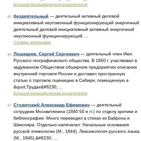
Большая биографическая энциклопедия
бездеятельный
— деятельный активный деловой
45
инициативный неугомонный функционирующий энергичный
деятельный деловой инициативный активный энергичный
неугомонный функционирующий …
Словарь антонимов
Лошкарев, Сергей Сергеевич
— деятельный член Имп.
46
Русского географического общества. В 1850 г. участвовал в
задуманном Обществом обширном предприятии описания
внутренней торговли России и доставил пространную
статью о торговле пшеницею в Сибири, помещенную в
&quot;Трудах&#8230; …
Большая биографическая энциклопедия
Студитский Александр Ефимович
— деятельный
47
сотрудник Москвитянина (1840 50 е гг.) по отделу критики и
библиографии. Много переводил в стихах из Байрона и
Шекспира. Отдельно напечатал: Начальные основания
русской этимологии (М., 1844), Лексикология русского языка
(М., 1845),&#8230; …