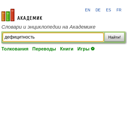
EN
DE
ES
FR
academic.ru
Словари и энциклопедии на Академике
Найти!
Толкования
Переводы
Книги
Игры ⚽