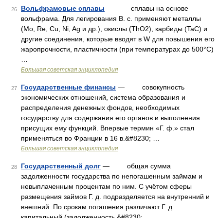
Вольфрамовые сплавы
— сплавы на основе
26
вольфрама. Для легирования В. с. применяют металлы
(Mo, Re, Cu, Ni, Ag и др.), окислы (ThO2), карбиды (TaC) и
другие соединения, которые вводят в W для повышения его
жаропрочности, пластичности (при температурах до 500°С)
…
Большая советская энциклопедия
Государственные финансы
— совокупность
27
экономических отношений, система образования и
распределения денежных фондов, необходимых
государству для содержания его органов и выполнения
присущих ему функций. Впервые термин «Г. ф.» стал
применяться во Франции в 16 в.&#8230; …
Большая советская энциклопедия
Государственный долг
— общая сумма
28
задолженности государства по непогашенным займам и
невыплаченным процентам по ним. С учётом сферы
размещения займов Г. д. подразделяется на внутренний и
внешний. По срокам погашения различают Г. д.
капитальный (задолженность,&#8230; …