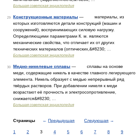
Большая советская энциклопедия
Конструкционные материалы
— материалы, из
29
которых изготовляются детали конструкций (машин и
сооружений), воспринимающих силовую нагрузку.
Определяющими параметрами К. м. являются
механические свойства, что отличает их от других
технических материалов (оптических,&#8230; …
Большая советская энциклопедия
Медно-никелевые сплавы
— сплавы на основе
30
меди, содержащие никель в качестве главного легирующего
элемента. Никель образует с медью непрерывный ряд
твёрдых растворов. При добавлении никеля к меди
возрастают её прочность и электросопротивление,
снижается&#8230; …
Большая советская энциклопедия
Страницы
←
Предыдущая
Следующая
→
1
2
3
4
5
6
7
8
9