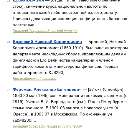
ДЕВАЛЬВАЦИЯ
— (от де... и лат. valeo имею значение
23
стою), снижение курса национальной валюты по
отношению к какой либо иностранной валюте, золоту.
Причины девальвации инфляция, дефицитность балансов
платежных …
Большой Энциклопедический словарь
Бржеский Николай Корнильевич
— Бржеский, Николай
24
Корнильевич экономист (1860 1910). Был вице директором
департамента неокладных сборов, управляющим делами
финляндской Его Величества канцелярии и членом
тарифного комитета министерства финансов. Первая
работа Бржеского:&#8230; …
Биографический словарь
Ферсман, Александр Евгеньевич
— [27 окт. (8 ноября)
25
1883 20 мая 1945] сов. минералог и геохимик, академик (с
1919). Ученик В. И. Вернадского (см.). Род. в Петербурге в
семье военного. В 1901 03 учился в Новоросс ун те (в
Одессе), в 1903 07 в Московском. По окончании ун
та&#8230; …
Большая биографическая энциклопедия