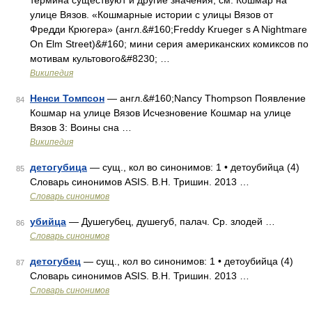
термина существуют и другие значения, см. Кошмар на
улице Вязов. «Кошмарные истории с улицы Вязов от
Фредди Крюгера» (англ.&#160;Freddy Krueger s A Nightmare
On Elm Street)&#160; мини серия американских комиксов по
мотивам культового&#8230; …
Википедия
Ненси Томпсон
— англ.&#160;Nancy Thompson Появление
84
Кошмар на улице Вязов Исчезновение Кошмар на улице
Вязов 3: Воины сна …
Википедия
детогубица
— сущ., кол во синонимов: 1 • детоубийца (4)
85
Словарь синонимов ASIS. В.Н. Тришин. 2013 …
Словарь синонимов
убийца
— Душегубец, душегуб, палач. Ср. злодей …
86
Словарь синонимов
детогубец
— сущ., кол во синонимов: 1 • детоубийца (4)
87
Словарь синонимов ASIS. В.Н. Тришин. 2013 …
Словарь синонимов