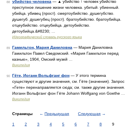
убийство человека
— ▲ убийство ↑ человек убийство
88
преступное лишение жизни человека. убитый. убиенный.
убийца. убивец (прост). смертоубийство. душегубство.
душегуб. душегубец (прост). братоубийство. братоубийца.
отцеубийство. отцеубийца. детоубийство.
детоубийца.&#8230; …
Идеографический словарь русского языка
Гамильтон, Мария Даниловна
— Мария Даниловна
89
Гамильтон Павел Сведомский. «Мария Гамильтон перед
казнью», 1904, Омский музей …
Википедия
Гёте, Иоганн Вольфганг фон
— У этого термина
90
существуют и другие значения, см. Гёте (значения). Запрос
«Гете» перенаправляется сюда; см. также другие значения.
Иоганн Вольфганг фон Гёте Johann Wolfgang von Goethe …
Википедия
Страницы
←
Предыдущая
Следующая
→
1
2
3
4
5
6
7
8
9