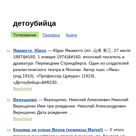
детоубийца
Толкование
Перевод
Книги
Ямамото, Юдзо
— Юдзо Ямамото (яп. 山本 有三; 27 июля
81
1887&#160; 1 января 1974)&#160; японский писатель и
драматург. Переводчик Стриндберга. Один из создателей
реалистического театра в Японии. Автор пьес «Яма»
(изд.1910), «Профессор Цумура» (1919),
«Детоубийца»&#8230; …
Википедия
Верещенко
— Верещенко, Николай Алексеевич Николай
82
Верещенко Имя при рождении: Николай Александрович
Верещенко Дата рождения …
Википедия
Кошмар на улице Вязов (комиксы Marvel)
— У этого
83