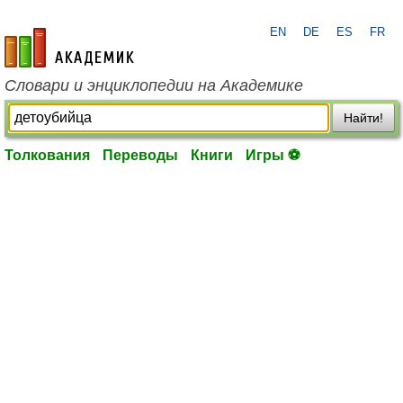
EN
DE
ES
FR
academic.ru
Словари и энциклопедии на Академике
Найти!
Толкования
Переводы
Книги
Игры ⚽