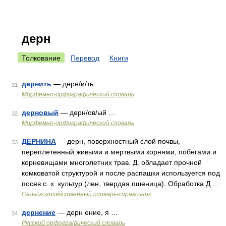
дерн
Толкование
Перевод
Книги
дернить
— дерн/и/ть …
31
Морфемно-орфографический словарь
дерновый
— дерн/ов/ый …
32
Морфемно-орфографический словарь
ДЕРНИНА
— дерн, поверхностный слой почвы,
33
переплетенный живыми и мертвыми корнями, побегами и
корневищами многолетних трав. Д. обладает прочной
комковатой структурой и после распашки используется под
посев с. х. культур (лен, твердая пшеница). Обработка Д …
Сельскохозяйственный словарь-справочник
дернение
— дерн ение, я …
34
Русский орфографический словарь