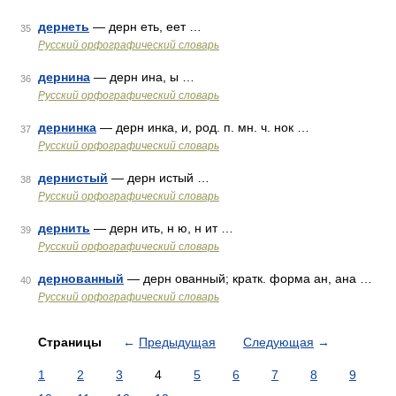
дернеть
— дерн еть, еет …
35
Русский орфографический словарь
дернина
— дерн ина, ы …
36
Русский орфографический словарь
дернинка
— дерн инка, и, род. п. мн. ч. нок …
37
Русский орфографический словарь
дернистый
— дерн истый …
38
Русский орфографический словарь
дернить
— дерн ить, н ю, н ит …
39
Русский орфографический словарь
дернованный
— дерн ованный; кратк. форма ан, ана …
40
Русский орфографический словарь
Страницы
←
Предыдущая
Следующая
→
1
2
3
4
5
6
7
8
9