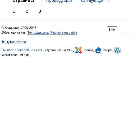
Страницы
←
Предыдущая
Следующая
→
1
2
3
© Академик, 2000-2026
18+
Обратная связь:
Техподдержка
,
Реклама на сайте
👣 Путешествия
Экспорт словарей на сайты
, сделанные на PHP,
Joomla,
Drupal,
WordPress, MODx.