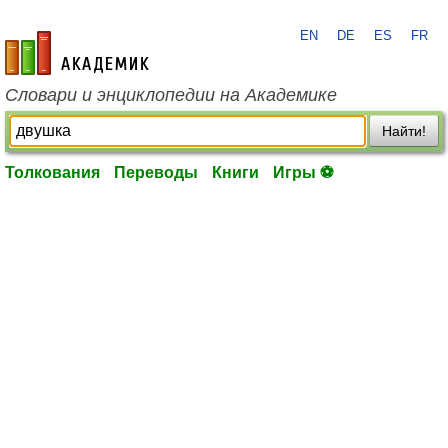
EN
DE
ES
FR
academic.ru
Словари и энциклопедии на Академике
Найти!
Толкования
Переводы
Книги
Игры ⚽