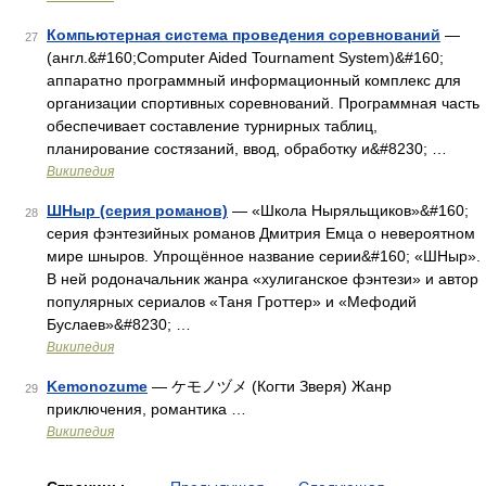
Компьютерная система проведения соревнований
—
27
(англ.&#160;Computer Aided Tournament System)&#160;
аппаратно программный информационный комплекс для
организации спортивных соревнований. Программная часть
обеспечивает составление турнирных таблиц,
планирование состязаний, ввод, обработку и&#8230; …
Википедия
ШНыр (серия романов)
— «Школа Ныряльщиков»&#160;
28
серия фэнтезийных романов Дмитрия Емца о невероятном
мире шныров. Упрощённое название серии&#160; «ШНыр».
В ней родоначальник жанра «хулиганское фэнтези» и автор
популярных сериалов «Таня Гроттер» и «Мефодий
Буслаев»&#8230; …
Википедия
Kemonozume
— ケモノヅメ (Когти Зверя) Жанр
29
приключения, романтика …
Википедия