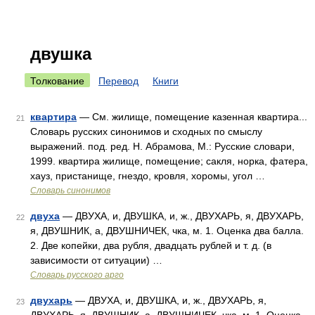
двушка
Толкование
Перевод
Книги
квартира
— См. жилище, помещение казенная квартира...
21
Словарь русских синонимов и сходных по смыслу
выражений. под. ред. Н. Абрамова, М.: Русские словари,
1999. квартира жилище, помещение; сакля, норка, фатера,
хауз, пристанище, гнездо, кровля, хоромы, угол …
Словарь синонимов
двуха
— ДВУХА, и, ДВУШКА, и, ж., ДВУХАРЬ, я, ДВУХАРЬ,
22
я, ДВУШНИК, а, ДВУШНИЧЕК, чка, м. 1. Оценка два балла.
2. Две копейки, два рубля, двадцать рублей и т. д. (в
зависимости от ситуации) …
Словарь русского арго
двухарь
— ДВУХА, и, ДВУШКА, и, ж., ДВУХАРЬ, я,
23