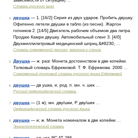
зависимости от ситуации) …
Словарь русского арго
двушка
— 1. [16/2] Серия из двух ударов. Пробить двушку.
4
Офигенно летели двушки в табло (из песни). Жаргон
гопников 2. [14/5] Двигатель рабочим объемом два литра.
Продаю Камри двушку. Автомобильный сленг 3. [4/0]
Двухмиллилитровый медицинский шприц.&#8230; …
Cловарь современной лексики, жаргона и сленга
Двушка
— ж. разг. Монета достоинством в две копейки.
5
Толковый словарь Ефремовой. Т. Ф. Ефремова. 2000 …
Современный толковый словарь русского языка Ефремовой
двушка
— дв ушка, и, род. п. мн. ч. шек …
6
Русский орфографический словарь
двушка
— (1 ж); мн. дву/шки, Р. дву/шек …
7
Орфографический словарь русского языка
двушка
— и; ж. Монета номиналом в две копейки …
8
Энциклопедический словарь
двушка
— сл. уст. PC AT 286 …