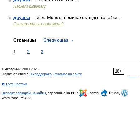
9
Hacker's dictionary
двушка
— и; ж. Монета номиналом в две копейки …
10
Словарь многих выражений
Страницы
Следующая
→
1
2
3
© Академик, 2000-2026
18+
Обратная связь:
Техподдержка
,
Реклама на сайте
👣 Путешествия
Экспорт словарей на сайты
, сделанные на PHP,
Joomla,
Drupal,
WordPress, MODx.