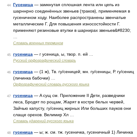
Гусеница
— замкнутая сплошная лента илн цепь из
44
шарннрно соединённых звеньев (траков), применяемая в
гусеничном ходу. Наиболее распространены звенчатые
металлические Г. Для повышения износостойкости Г.
применяют резиновые втулки в шарнирах звеньев&#8230;
…
Словарь военных терминов
гусеница
— г усеница, ы, твор. п. ей …
45
Русский орфографический словарь
гусеница
— (1 ж), Тв. гу/сеницей; мн. гу/сеницы, Р. гу/сениц
46
(личинка бабочки) …
Орфографический словарь русского языка
гусеница
— A сущ см. Приложение II Дети, разведчики
47
леса, Бродят по рощам, Жарят в костре белых червей,
Зайчью капусту, гу/сениц жирных Или больших пауков они
слаще орехов. Велимир Хл …
Словарь ударений русского языка
гусеница
— ы; ж. см. тж. гусеничка, гусеничный 1) Личинка
48