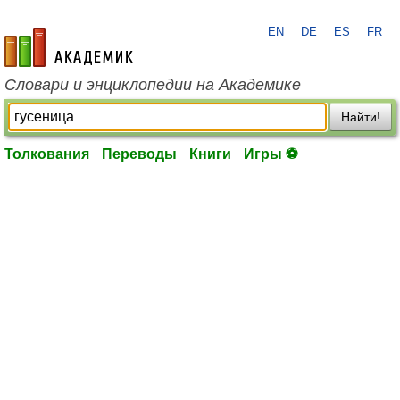
EN
DE
ES
FR
academic.ru
Словари и энциклопедии на Академике
Найти!
Толкования
Переводы
Книги
Игры ⚽