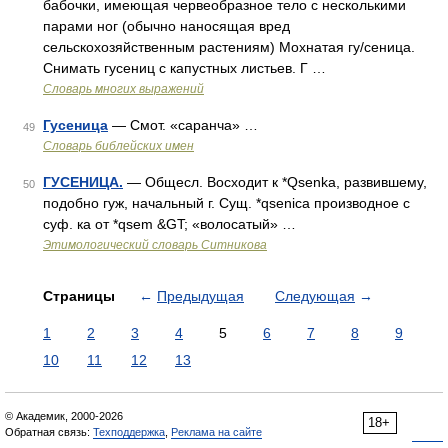
бабочки, имеющая червеобразное тело с несколькими
парами ног (обычно наносящая вред
сельскохозяйственным растениям) Мохнатая гу/сеница.
Снимать гусениц с капустных листьев. Г …
Словарь многих выражений
Гусеница
— Смот. «саранча» …
49
Словарь библейских имен
ГУСЕНИЦА.
— Общесл. Восходит к *Qsenka, развившему,
50
подобно гуж, начальный г. Сущ. *qsenica производное с
суф. ка от *qsem &GT; «волосатый» …
Этимологический словарь Ситникова
Страницы
←
Предыдущая
Следующая
→
1
2
3
4
5
6
7
8
9
10
11
12
13
© Академик, 2000-2026
18+
Обратная связь:
Техподдержка
,
Реклама на сайте