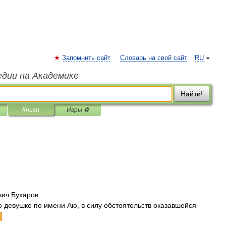
Запомнить сайт
Словарь на свой сайт
RU
едии на Академике
Найти!
Книги
Игры ⚽
вич Бухаров
о девушке по имени Аю, в силу обстоятельств оказавшейся