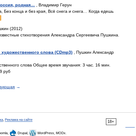
Россия, родная…
, Владимир Герун
а, Без конца и без края, Всё снега и снега… Когда едешь
шкин (2012)
звестные стихотворения Александра Сергеевича Пушкина.
в художественного слова (CDmp3)
, Пушкин Александр
твенного слова Общее время звучания: 3 час. 16 мин.
9 руб
дующая
→
ка
,
Реклама на сайте
18+
omla,
Drupal,
WordPress, MODx.