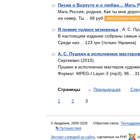
Песни о Воркуте и о любви… Мать 
22
Мать Россия, родная, Как ты мне дорог
на север, Ты… 48 руб
электронная книга
Я помню чудное мгновенье
, А. С. Пу
23
В настоящем издании собраны самые и
Среди них… 123 грн (только Украина)
А. С. Пушкин в исполнении мастеро
24
Сергеевич (2010)
Пушкин в исполнении мастеров художес
Формат: MPEG-I Layer-3 (mp3), 96… 31
Страницы
←
Предыдущая
Сле
1
2
3
© Академик, 2000-2026
Обратная связь:
Техподдерж
👣 Путешествия
Экспорт словарей на сайты
, сделанные на PHP,
Jo