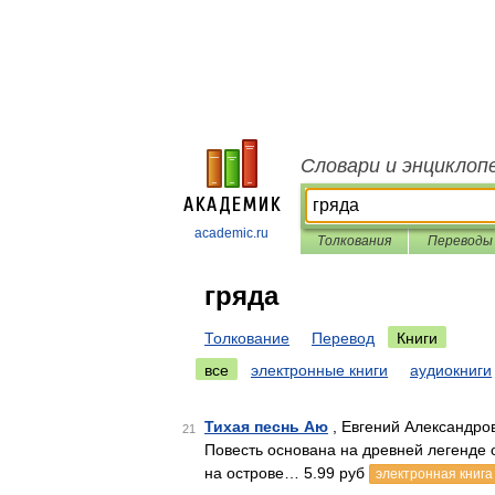
Словари и энциклоп
academic.ru
Толкования
Переводы
гряда
Толкование
Перевод
Книги
все
электронные книги
аудиокниги
Тихая песнь Аю
, Евгений Александро
21
Повесть основана на древней легенде 
на острове… 5.99 руб
электронная книга