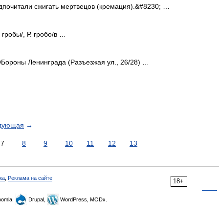
дпочитали сжигать мертвецов (кремация).&#8230; …
. гробы/, Р. гробо/в …
ороны Ленинграда (Разъезжая ул., 26/28) …
дующая
→
7
8
9
10
11
12
13
ка
,
Реклама на сайте
18+
omla,
Drupal,
WordPress, MODx.