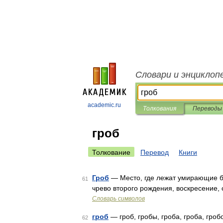
Словари и энциклоп
academic.ru
Толкования
Переводы
гроб
Толкование
Перевод
Книги
Гроб
— Место, где лежат умирающие бо
61
чрево второго рождения, воскресение,
Словарь символов
гроб
— гроб, гробы, гроба, гроба, гробо
62