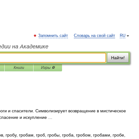
Запомнить сайт
Словарь на свой сайт
RU
едии на Академике
Найти!
Книги
Игры ⚽
ги и спасители. Символизирует возвращение в мистическое
 спасение и искупление …
в, гробу, гробам, гроб, гробы, гроба, гробом, гробами, гробе,