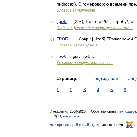
пифосах). С гомеровскою времени пре
Словарь античности
гроб
— (2 м), Пр. о гро/бе, в гробу/; мн
68
Орфографический словарь русского языка
ГРОБ
— Сокр.: [Штаб] ГРажданской ОБ
69
Словарь Петербуржца
гроб
— див. гріб …
70
Український тлумачний словник
Страницы
←
Предыдущая
Сле
1
2
3
4
5
6
© Академик, 2000-2026
Обратная связь:
Техподдерж
👣 Путешествия
Экспорт словарей на сайты
, сделанные на PHP,
Jo