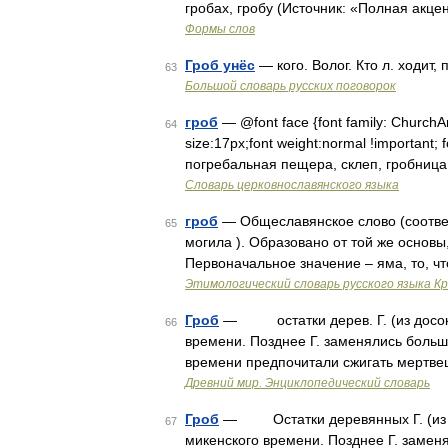
гробах, гробу (Источник: «Полная акце
Формы слов
Гроб унёс
— кого. Волог. Кто л. ходит,
63
Большой словарь русских поговорок
гроб
— @font face {font family: ChurchAria
64
size:17px;font weight:normal !important; f
погребальная пещера, склеп, гробниц
Словарь церковнославянского языка
гроб
— Общеславянское слово (соответс
65
могила ). Образовано от той же основы,
Первоначальное значение – яма, то, ч
Этимологический словарь русского языка К
Гроб
— остатки дерев. Г. (из досок, 
66
времени. Позднее Г. заменялись больш
времени предпочитали сжигать мертвец
Древний мир. Энциклопедический словарь
Гроб
— Остатки деревянных Г. (из до
67
микенского времени. Позднее Г. заме