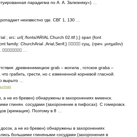
нтуированная парадигма по А. А. Зализняку») …
 пропадает неизвестно где. СВГ 1, 130 …
l ; src: url( /fonts/ARIAL Church 02.ttf );} span {font
ont family: ChurchArial ,Arial,Serif;}  сущ. (греч. μνημεῖον)
а.  …
твия: древненемецкое grab – могила , готское graba –
 что грабить, грести, но с измененной корневой гласной.
то вырыто …
рылова
а не из бревен) обнаружены в захоронениях микенск.
ими глинян. сосудами (захоронение в пифосах). С гомеровск.
ов (кремация). Поэтому в 8 …
сок, а не из бревен) обнаружены в захоронениях
нялись большими глиняными сосудами (захоронения в