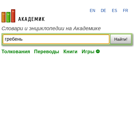
EN
DE
ES
FR
academic.ru
Словари и энциклопедии на Академике
Найти!
Толкования
Переводы
Книги
Игры ⚽