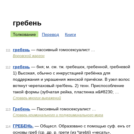
гребень
Толкование
Перевод
Книги
гребень
— пассивный гомосексуалист …
111
Воровской жаргон
гребень
— бня; м. см. тж. гребешок, гребенной, гребневой
112
1) Высокая, обычно с инкрустацией гребёнка для
поддержания и украшения женской причёски. В узел волос
воткнут черепаховый гре/бень. 2) техн. Приспособление
такой формы (зубчатая рейка, пластинка и&#8230; …
Словарь многих выражений
Гребень
— Пассивный гомосексуалист …
113
Словарь криминального и полукриминального мира
ГРЕБЕНЬ.
— Общесл. Образовано с помощью суф. енъ от
114
основы греб (ср. др. р. грети (из *grebti) «чесать»,