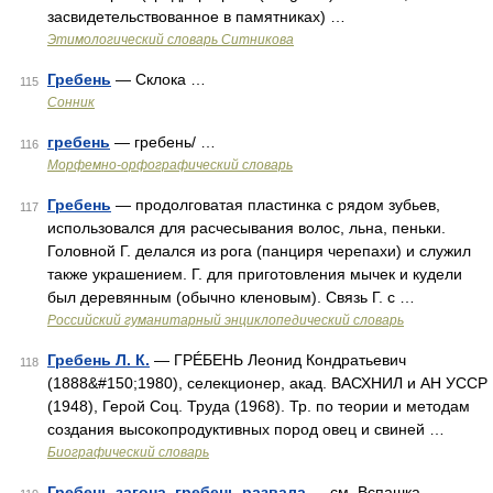
засвидетельствованное в памятниках) …
Этимологический словарь Ситникова
Гребень
— Склока …
115
Сонник
гребень
— гребень/ …
116
Морфемно-орфографический словарь
Гребень
— продолговатая пластинка с рядом зубьев,
117
использовался для расчесывания волос, льна, пеньки.
Головной Г. делался из рога (панциря черепахи) и служил
также украшением. Г. для приготовления мычек и кудели
был деревянным (обычно кленовым). Связь Г. с …
Российский гуманитарный энциклопедический словарь
Гребень Л. К.
— ГРÉБЕНЬ Леонид Кондратьевич
118
(1888&#150;1980), селекционер, акад. ВАСХНИЛ и АН УССР
(1948), Герой Соц. Труда (1968). Тр. по теории и методам
создания высокопродуктивных пород овец и свиней …
Биографический словарь
Гребень загона, гребень развала
— см. Вспашка …