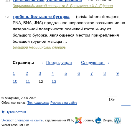
119
Энциклопедический словарь Ф.А. Брокгауза и И.А. Ефрона
гребень большого бугорка
— (crista tuberculi majoris,
120
PNA, BNA, JNA) продольное шероховатое возвышение на
латеральной поверхности плечевой кости книзу от
большого бугорка, являющееся местом прикрепления
большой грудной мышцы …
Большой медицинский словарь
Страницы
←
Предыдущая
Следующая
→
1
2
3
4
5
6
7
8
9
10
11
12
13
© Академик, 2000-2026
18+
Обратная связь:
Техподдержка
,
Реклама на сайте
👣 Путешествия
Экспорт словарей на сайты
, сделанные на PHP,
Joomla,
Drupal,
WordPress, MODx.