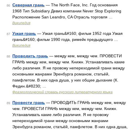
Северная грань
— The North Face, Inc. Год основания
86
1968 Тип Subsidiary Девиз компании Never Stop Exploring
Расположение San Leandro, CA Отрасль торговля …
Википедия
Узкая грань
— Узкая грань&#160; фильм 1952 года Узкая
87
грань&#160; фильм 1990 года, римейк предыдущего …
Википедия
Проводить грань
— между кем, между чем. ПРОВЕСТИ
88
ГРАНЬ между кем, между чем. Книжн. Устанавливать какие
либо различия. Я не провожу непереходимой грани между
основными жанрами Эренбурга романом, статьёй,
памфлетом. В них одна душа, у них общее дыхание (К.
Федин.&#8230; …
Фразеологический словарь русского литературного языка
Провести грань
— ПРОВОДИТЬ ГРАНЬ между кем, между
89
чем. ПРОВЕСТИ ГРАНЬ между кем, между чем. Книжн.
Устанавливать какие либо различия. Я не провожу
непереходимой грани между основными жанрами
Эренбурга романом, статьёй, памфлетом. В них одна душа,