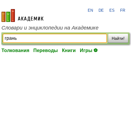
EN
DE
ES
FR
academic.ru
Словари и энциклопедии на Академике
Найти!
Толкования
Переводы
Книги
Игры ⚽