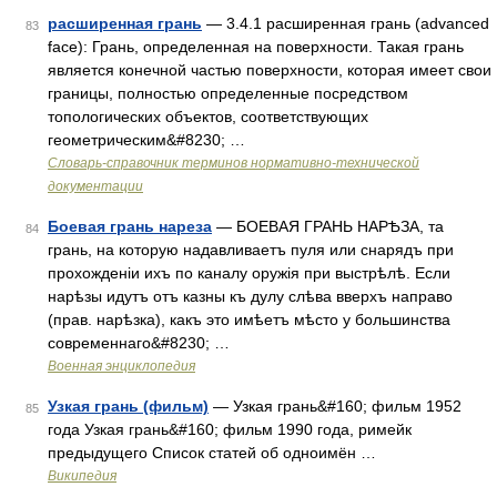
расширенная грань
— 3.4.1 расширенная грань (advanced
83
face): Грань, определенная на поверхности. Такая грань
является конечной частью поверхности, которая имеет свои
границы, полностью определенные посредством
топологических объектов, соответствующих
геометрическим&#8230; …
Словарь-справочник терминов нормативно-технической
документации
Боевая грань нареза
— БОЕВАЯ ГРАНЬ НАРѢЗА, та
84
грань, на которую надавливаетъ пуля или снарядъ при
прохожденіи ихъ по каналу оружія при выстрѣлѣ. Если
нарѣзы идутъ отъ казны къ дулу слѣва вверхъ направо
(прав. нарѣзка), какъ это имѣетъ мѣсто у большинства
современнаго&#8230; …
Военная энциклопедия
Узкая грань (фильм)
— Узкая грань&#160; фильм 1952
85
года Узкая грань&#160; фильм 1990 года, римейк
предыдущего Список статей об одноимён …
Википедия