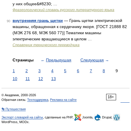
у них общее&#8230; …
Фразеологический словарь русского литературного языка
внутренняя грань щетки
— Грань щетки электрической
90
машины, обращенная к сердечнику якоря. [ГОСТ 21888 82
(МЭК 276 68, МЭК 560 77)] Тематики машины
электрические вращающиеся в целом …
Справочник технического переводчика
Страницы
←
Предыдущая
Следующая
→
1
2
3
4
5
6
7
8
9
10
11
12
13
© Академик, 2000-2026
18+
Обратная связь:
Техподдержка
,
Реклама на сайте
👣 Путешествия
Экспорт словарей на сайты
, сделанные на PHP,
Joomla,
Drupal,
WordPress, MODx.