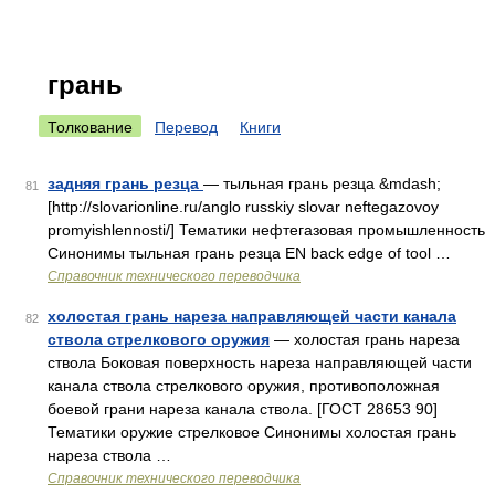
грань
Толкование
Перевод
Книги
задняя грань резца
— тыльная грань резца &mdash;
81
[http://slovarionline.ru/anglo russkiy slovar neftegazovoy
promyishlennosti/] Тематики нефтегазовая промышленность
Синонимы тыльная грань резца EN back edge of tool …
Справочник технического переводчика
холостая грань нареза направляющей части канала
82
ствола стрелкового оружия
— холостая грань нареза
ствола Боковая поверхность нареза направляющей части
канала ствола стрелкового оружия, противоположная
боевой грани нареза канала ствола. [ГОСТ 28653 90]
Тематики оружие стрелковое Синонимы холостая грань
нареза ствола …
Справочник технического переводчика