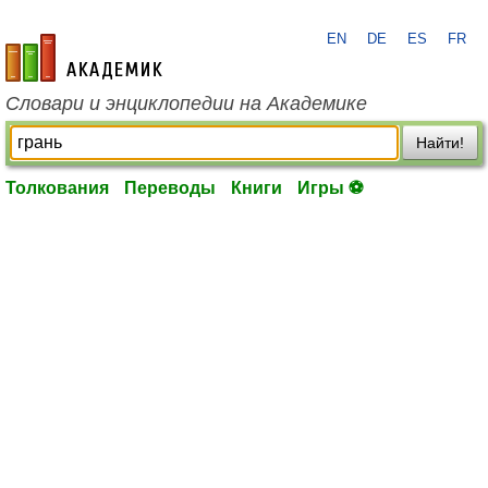
EN
DE
ES
FR
academic.ru
Словари и энциклопедии на Академике
Найти!
Толкования
Переводы
Книги
Игры ⚽