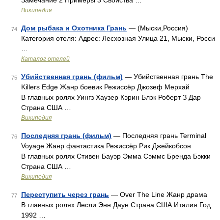
Замечание 2 Примеры 3 Свойства …
Википедия
Дом рыбака и Охотника Грань
— (Мыски,Россия)
74
Категория отеля: Адрес: Лесхозная Улица 21, Мыски, Росси
…
Каталог отелей
Убийственная грань (фильм)
— Убийственная грань The
75
Killers Edge Жанр боевик Режиссёр Джозеф Мерхай
В главных ролях Уингз Хаузер Кэрин Блэк Роберт З Дар
Страна США …
Википедия
Последняя грань (фильм)
— Последняя грань Terminal
76
Voyage Жанр фантастика Режиссёр Рик Джейкобсон
В главных ролях Стивен Бауэр Эмма Сэммс Бренда Бэкки
Страна США …
Википедия
Переступить через грань
— Over The Line Жанр драма
77
В главных ролях Лесли Энн Даун Страна США Италия Год
1992 …