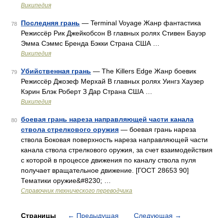
Википедия
Последняя грань
— Terminal Voyage Жанр фантастика
78
Режиссёр Рик Джейкобсон В главных ролях Стивен Бауэр
Эмма Сэммс Бренда Бэкки Страна США …
Википедия
Убийственная грань
— The Killers Edge Жанр боевик
79
Режиссёр Джозеф Мерхай В главных ролях Уингз Хаузер
Кэрин Блэк Роберт З Дар Страна США …
Википедия
боевая грань нареза направляющей части канала
80
ствола стрелкового оружия
— боевая грань нареза
ствола Боковая поверхность нареза направляющей части
канала ствола стрелкового оружия, за счет взаимодействия
с которой в процессе движения по каналу ствола пуля
получает вращательное движение. [ГОСТ 28653 90]
Тематики оружие&#8230; …
Справочник технического переводчика
Страницы
←
Предыдущая
Следующая
→