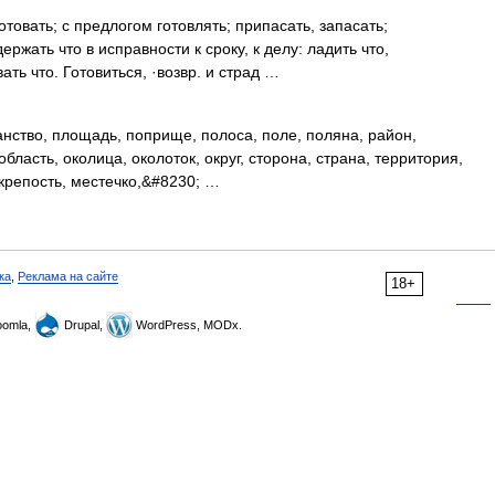
отовать; с предлогом готовлять; припасать, запасать;
ержать что в исправности к сроку, к делу: ладить что,
ать что. Готовиться, ·возвр. и страд …
ство, площадь, поприще, полоса, поле, поляна, район,
область, околица, околоток, округ, сторона, страна, территория,
, крепость, местечко,&#8230; …
ка
,
Реклама на сайте
18+
omla,
Drupal,
WordPress, MODx.