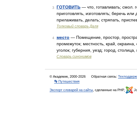
ГОТОВИТЬ
— что, готавливать; смол. г
3
приготовлять, изготовлять; беречь или д
прилаживать, делать; стряпать, приспев
Толковый словарь Даля
место
— Помещение, простор, простран
4
промежуток; местность, край, окраина, 
уголок; губерния, уезд; город, столица
Словарь синонимов
© Академик, 2000-2026
Обратная связь:
Техподдерж
👣 Путешествия
Экспорт словарей на сайты
, сделанные на PHP,
Jo