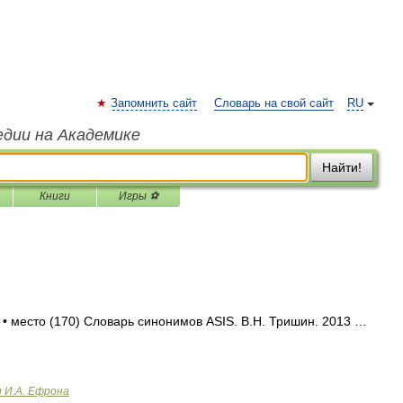
Запомнить сайт
Словарь на свой сайт
RU
едии на Академике
Найти!
Книги
Игры ⚽
 • место (170) Словарь синонимов ASIS. В.Н. Тришин. 2013 …
и И.А. Ефрона