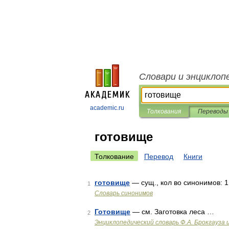
Словари и энциклоп
academic.ru
Толкования
Переводы
готовище
Толкование
Перевод
Книги
готовище
— сущ., кол во синонимов: 1
1
Словарь синонимов
Готовище
— см. Заготовка леса …
2
Энциклопедический словарь Ф.А. Брокгауза 