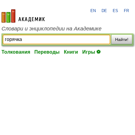
EN
DE
ES
FR
academic.ru
Словари и энциклопедии на Академике
Найти!
Толкования
Переводы
Книги
Игры ⚽