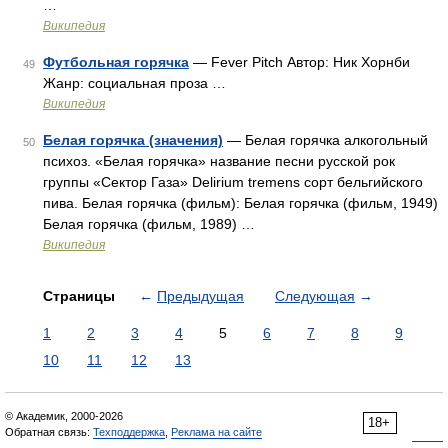
…
Википедия
Футбольная горячка
— Fever Pitch Автор: Ник Хорнби
49
Жанр: социальная проза …
Википедия
Белая горячка (значения)
— Белая горячка алкогольный
50
психоз. «Белая горячка» название песни русской рок
группы «Сектор Газа» Delirium tremens сорт бельгийского
пива. Белая горячка (фильм): Белая горячка (фильм, 1949)
Белая горячка (фильм, 1989) …
Википедия
Страницы
←
Предыдущая
Следующая
→
1
2
3
4
5
6
7
8
9
10
11
12
13
© Академик, 2000-2026
18+
Обратная связь:
Техподдержка
,
Реклама на сайте