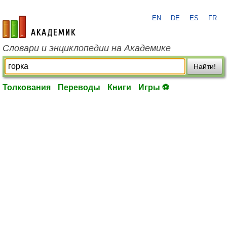
EN
DE
ES
FR
academic.ru
Словари и энциклопедии на Академике
Найти!
Толкования
Переводы
Книги
Игры ⚽