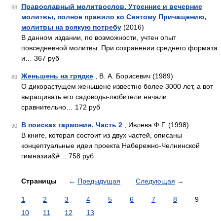
Православный молитвослов. Утренние и вечерние
88
молитвы, полное правило ко Святому Причащению,
молитвы на всякую потребу
(2016)
В данном издании, по возможности, учтен опыт
повседневной молитвы. При сохранении среднего формата
и… 367 руб
Женьшень на грядке
, В. А. Борисевич (1989)
89
О дикорастущем женьшене известно более 3000 лет, а вот
выращивать его садоводы-любители начали
сравнительно… 172 руб
В поисках гармонии. Часть 2
, Ивлева Ф.Г. (1998)
90
В книге, которая состоит из двух частей, описаны
концептуальные идеи проекта Набережно-Челнинской
гимназии&#… 758 руб
Страницы
←
Предыдущая
Следующая
→
1
2
3
4
5
6
7
8
9
10
11
12
13