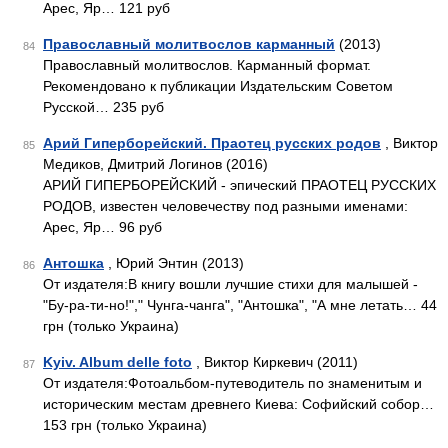
Арес, Яр… 121 руб
Православный молитвослов карманный
(2013)
84
Православный молитвослов. Карманный формат.
Рекомендовано к публикации Издательским Советом
Русской… 235 руб
Арий Гиперборейский. Праотец русских родов
, Виктор
85
Медиков, Дмитрий Логинов (2016)
АРИЙ ГИПЕРБОРЕЙСКИЙ - эпический ПРАОТЕЦ РУССКИХ
РОДОВ, известен человечеству под разными именами:
Арес, Яр… 96 руб
Антошка
, Юрий Энтин (2013)
86
От издателя:В книгу вошли лучшие стихи для малышей -
"Бу-ра-ти-но!"," Чунга-чанга", "Антошка", "А мне летать… 44
грн (только Украина)
Kyiv. Album delle foto
, Виктор Киркевич (2011)
87
От издателя:Фотоальбом-путеводитель по знаменитым и
историческим местам древнего Киева: Софийский собор…
153 грн (только Украина)