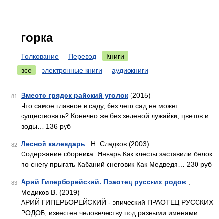
горка
Толкование
Перевод
Книги
все
электронные книги
аудиокниги
Вместо грядок райский уголок
(2015)
81
Что самое главное в саду, без чего сад не может
существовать? Конечно же без зеленой лужайки, цветов и
воды… 136 руб
Лесной календарь
, Н. Сладков (2003)
82
Содержание сборника: Январь Как клесты заставили белок
по снегу прыгать Кабаний снеговик Как Медведя… 230 руб
Арий Гиперборейский. Праотец русских родов
,
83
Медиков В. (2019)
АРИЙ ГИПЕРБОРЕЙСКИЙ - эпический ПРАОТЕЦ РУССКИХ
РОДОВ, известен человечеству под разными именами: