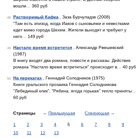
вошли… 360 руб
Растворимый Кафка
, Заза Бурчуладзе (2008)
48
"Там есть эпизод, когда Иаков с сыновьями и невестками
едет мимо города Шехем. Жители выходят и требуют у
него… 149 руб
Настало время встретится
, Александр Ржешевский
49
(1987)
В книгу входят два романа, повести и рассказы. Действие
романа "Настало время встретиться" происходит в… 40 руб
На перекатах
, Геннадий Солодников (1975)
50
Книги уральского прозаика Геннадия Солодникова
"Лебединый клик", "Рябина, ягода горькая" тепло приняты…
60 руб
Страницы
←
Предыдущая
Следующая
→
1
2
3
4
5
6
7
8
9
10
11
12
13