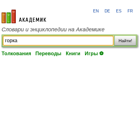
EN
DE
ES
FR
academic.ru
Словари и энциклопедии на Академике
Найти!
Толкования
Переводы
Книги
Игры ⚽