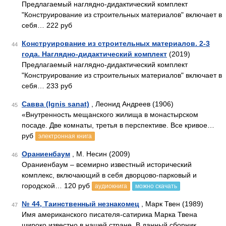
Предлагаемый наглядно-дидактический комплект
"Конструирование из строительных материалов" включает в
себя… 222 руб
Конструирование из строительных материалов. 2-3
44
года. Наглядно-дидактический комплект
(2019)
Предлагаемый наглядно-дидактический комплект
"Конструирование из строительных материалов" включает в
себя… 233 руб
Савва (Ignis sanat)
, Леонид Андреев (1906)
45
«Внутренность мещанского жилища в монастырском
посаде. Две комнаты, третья в перспективе. Все кривое…
руб
электронная книга
Ораниенбаум
, М. Несин (2009)
46
Ораниенбаум – всемирно известный исторический
комплекс, включающий в себя дворцово-парковый и
городской… 120 руб
аудиокнига
можно скачать
№ 44, Таинственный незнакомец
, Марк Твен (1989)
47
Имя американского писателя-сатирика Марка Твена
широко известно в нашей стране. В данный сборник