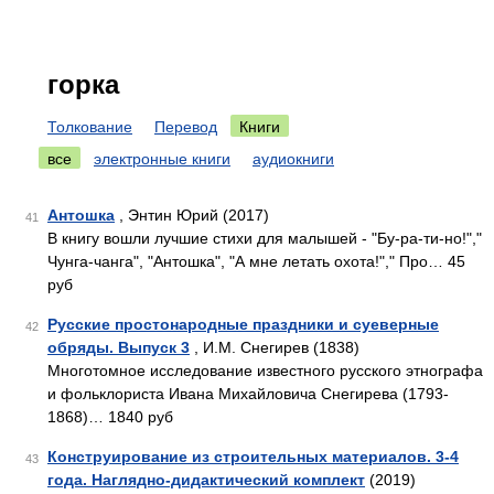
горка
Толкование
Перевод
Книги
все
электронные книги
аудиокниги
Антошка
, Энтин Юрий (2017)
41
В книгу вошли лучшие стихи для малышей - "Бу-ра-ти-но!","
Чунга-чанга", "Антошка", "А мне летать охота!"," Про… 45
руб
Русские простонародные праздники и суеверные
42
обряды. Выпуск 3
, И.М. Снегирев (1838)
Многотомное исследование известного русского этнографа
и фольклориста Ивана Михайловича Снегирева (1793-
1868)… 1840 руб
Конструирование из строительных материалов. 3-4
43
года. Наглядно-дидактический комплект
(2019)