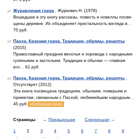
Журавлиная горка
, Журкович Н. (1978)
18
Вошедшие в эту книгу рассказы, повесть и новеллы посвя­
щены деревне. Их объединяет пристальность взгляда в…
70 руб
Пасха. Красная горка. Традиции, обряды, рецепты
19
(2015)
Православный праздник веселья и хоровода с народными
гуляньями и застольем. Традиции и обычаи — главная
его… 61 руб
Пасха. Красная горка. Традиции, обряды, рецепты
,
20
Отсутствует (2012)
Эта книга посвящена традициям, обычаям, поверьям и
приметам, связанным с Пасхой, любимейшим народным…
45 руб
электронная книга
Страницы
←
Предыдущая
Следующая
→
1
2
3
4
5
6
7
8
9