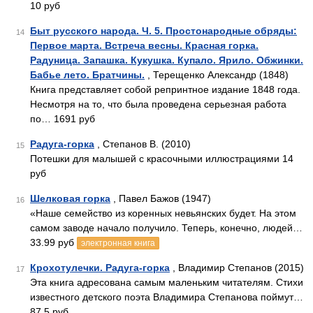
10 руб
Быт русского народа. Ч. 5. Простонародные обряды:
14
Первое марта. Встреча весны. Красная горка.
Радуница. Запашка. Кукушка. Купало. Ярило. Обжинки.
Бабье лето. Братчины.
, Терещенко Александр (1848)
Книга представляет собой репринтное издание 1848 года.
Несмотря на то, что была проведена серьезная работа
по… 1691 руб
Радуга-горка
, Степанов В. (2010)
15
Потешки для малышей с красочными иллюстрациями 14
руб
Шелковая горка
, Павел Бажов (1947)
16
«Наше семейство из коренных невьянских будет. На этом
самом заводе начало получило. Теперь, конечно, людей…
33.99 руб
электронная книга
Крохотулечки. Радуга-горка
, Владимир Степанов (2015)
17
Эта книга адресована самым маленьким читателям. Стихи
известного детского поэта Владимира Степанова поймут…
87.5 руб