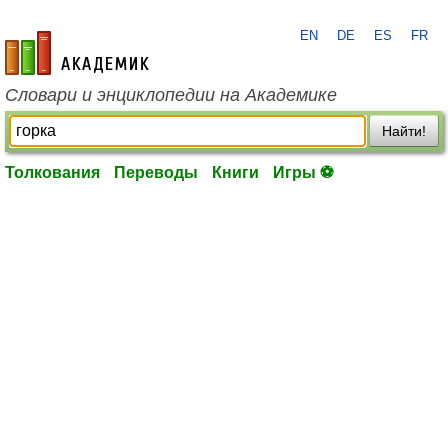
EN
DE
ES
FR
academic.ru
Словари и энциклопедии на Академике
Найти!
Толкования
Переводы
Книги
Игры ⚽