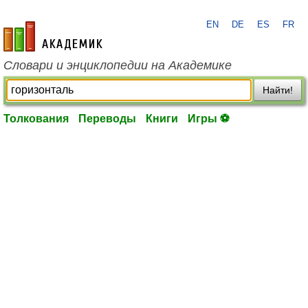
EN
DE
ES
FR
academic.ru
Словари и энциклопедии на Академике
Найти!
Толкования
Переводы
Книги
Игры ⚽