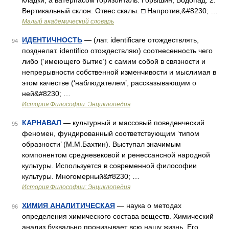
кладки, а ватерпасом горизонталь. Горышин, Водопад. 2.
Вертикальный склон. Отвес скалы. □ Напротив,&#8230; …
Малый академический словарь
ИДЕНТИЧНОСТЬ
— (лат. identificare отождествлять,
94
позднелат. identifico отождествляю) соотнесенность чего
либо (‘имеющего бытие’) с самим собой в связности и
непрерывности собственной изменчивости и мыслимая в
этом качестве (‘наблюдателем’, рассказывающим о
ней&#8230; …
История Философии: Энциклопедия
КАРНАВАЛ
— культурный и массовый поведенческий
95
феномен, фундированный соответствующим ‘типом
образности’ (М.М.Бахтин). Выступал значимым
компонентом средневековой и ренессансной народной
культуры. Используется в современной философии
культуры. Многомерный&#8230; …
История Философии: Энциклопедия
ХИМИЯ АНАЛИТИЧЕСКАЯ
— наука о методах
96
определения химического состава веществ. Химический
анализ буквально пронизывает всю нашу жизнь. Его