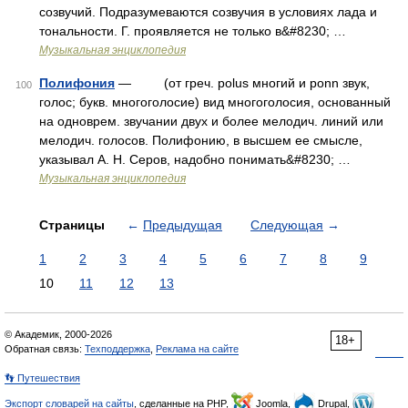
созвучий. Подразумеваются созвучия в условиях лада и
тональности. Г. проявляется не только в&#8230; …
Музыкальная энциклопедия
Полифония
— (от греч. polus многий и ponn звук,
100
голос; букв. многоголосие) вид многоголосия, основанный
на одноврем. звучании двух и более мелодич. линий или
мелодич. голосов. Полифонию, в высшем ее смысле,
указывал А. Н. Серов, надобно понимать&#8230; …
Музыкальная энциклопедия
Страницы
←
Предыдущая
Следующая
→
1
2
3
4
5
6
7
8
9
10
11
12
13
© Академик, 2000-2026
18+
Обратная связь:
Техподдержка
,
Реклама на сайте
👣 Путешествия
Экспорт словарей на сайты
, сделанные на PHP,
Joomla,
Drupal,