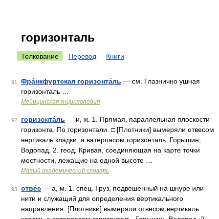
горизонталь
Толкование
Перевод
Книги
Фра́нкфуртская горизонта́ль
— см. Глазнично ушная
91
горизонталь …
Медицинская энциклопедия
горизонта́ль
— и, ж. 1. Прямая, параллельная плоскости
92
горизонта. По горизонтали. □ [Плотники] вымеряли отвесом
вертикаль кладки, а ватерпасом горизонталь. Горышин,
Водопад. 2. геод. Кривая, соединяющая на карте точки
местности, лежащие на одной высоте …
Малый академический словарь
отве́с
— а, м. 1. спец. Груз, подвешенный на шнуре или
93
нити и служащий для определения вертикального
направления. [Плотники] вымеряли отвесом вертикаль