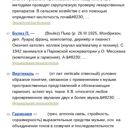
методами проводят скрупулезную проверку лекарственных
препаратов. В сельском хозяйстве с его помощью
определяют кислотность почв&#8230; …
Энциклопедия Кольера
Булез П.
— (Boulez) Пьер (р. 26 III 1925, Монбризон,
97
деп. Луара) франц. композитор, дирижёр и пианист.
Окончил католич. коллеж (изучал математику и технику). С
1942 занимался в Парижской консерватории у О. Мессиана
(композиция и гармония), А.&#8230; …
Музыкальная энциклопедия
Вертикаль
— (от лат. verticalis отвесный) условно
98
образное понятие, связанное с применением к музыке
пространственных представлений и обозначающее
гармонич. аспект муз. ткани. К В. относится любое
одновременное звучание двух и более звуков,&#8230; …
Музыкальная энциклопедия
Гармония
— (греч. armonia связь, стройность,
99
соразмерность) выразительные средства музыки, осн. на
объединении тонов в созвучия и последовательности