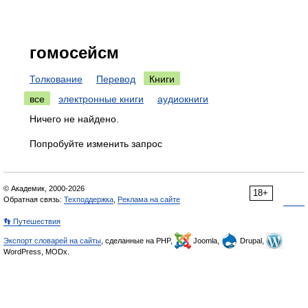
гомосейсм
Толкование
Перевод
Книги
все
электронные книги
аудиокниги
Ничего не найдено.
Попробуйте изменить запрос
© Академик, 2000-2026
18+
Обратная связь:
Техподдержка
,
Реклама на сайте
👣 Путешествия
Экспорт словарей на сайты
, сделанные на PHP,
Joomla,
Drupal,
WordPress, MODx.