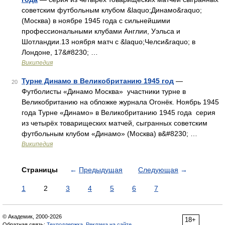
советским футбольным клубом &laquo;Динамо&raquo;
(Москва) в ноябре 1945 года с сильнейшими
профессиональными клубами Англии, Уэльса и
Шотландии.13 ноября матч с &laquo;Челси&raquo; в
Лондоне, 17&#8230; …
Википедия
Турне Динамо в Великобританию 1945 год
—
20
Футболисты «Динамо Москва» участники турне в
Великобританию на обложке журнала Огонёк. Ноябрь 1945
года Турне «Динамо» в Великобританию 1945 года серия
из четырёх товарищеских матчей, сыгранных советским
футбольным клубом «Динамо» (Москва) в&#8230; …
Википедия
Страницы
←
Предыдущая
Следующая
→
1
2
3
4
5
6
7
© Академик, 2000-2026
18+
Обратная связь:
Техподдержка
,
Реклама на сайте