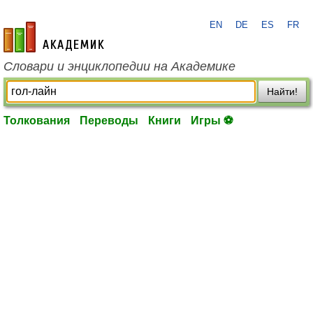
EN
DE
ES
FR
academic.ru
Словари и энциклопедии на Академике
Найти!
Толкования
Переводы
Книги
Игры ⚽