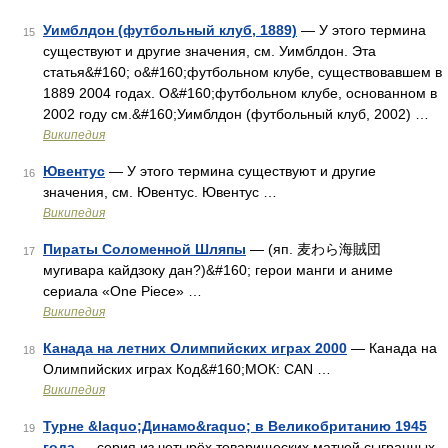
Уимблдон (футбольный клуб, 1889)
— У этого термина
15
существуют и другие значения, см. Уимблдон. Эта
статья&#160; о&#160;футбольном клубе, существовавшем в
1889 2004 годах. О&#160;футбольном клубе, основанном в
2002 году см.&#160;Уимблдон (футбольный клуб, 2002) …
Википедия
Ювентус
— У этого термина существуют и другие
16
значения, см. Ювентус. Ювентус …
Википедия
Пираты Соломенной Шляпы
— (яп. 麦わら海賊団
17
мугивара кайдзоку дан?)&#160; герои манги и аниме
сериала «One Piece» …
Википедия
Канада на летних Олимпийских играх 2000
— Канада на
18
Олимпийских играх Код&#160;МОК: CAN …
Википедия
Турне &laquo;Динамо&raquo; в Великобританию 1945
19
года
— серия из четырёх товарищеских матчей сыгранных