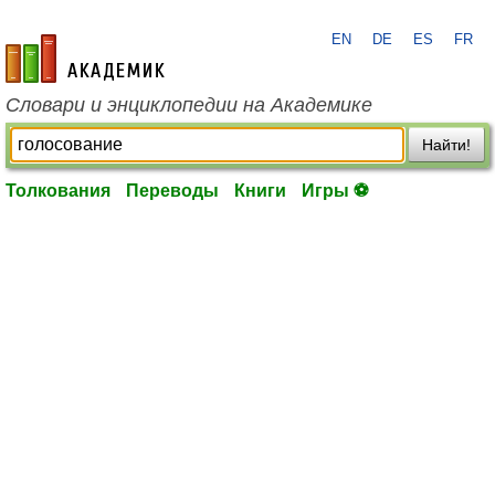
EN
DE
ES
FR
academic.ru
Словари и энциклопедии на Академике
Найти!
Толкования
Переводы
Книги
Игры ⚽