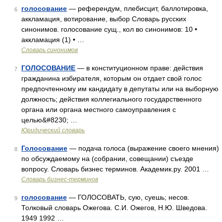
голосование
— референдум, плебисцит, баллотировка,
6
аккламация, вотирование, выбор Словарь русских
синонимов. голосование сущ., кол во синонимов: 10 •
аккламация (1) • …
Словарь синонимов
ГОЛОСОВАНИЕ
— в конституционном праве: действия
7
гражданина избирателя, которым он отдает свой голос
предпочтенному им кандидату в депутаты или на выборную
должность; действия коллегиального государственного
органа или органа местного самоуправления с
целью&#8230; …
Юридический словарь
Голосование
— подача голоса (выражение своего мнения)
8
по обсуждаемому на (собрании, совещании) съезде
вопросу. Словарь бизнес терминов. Академик.ру. 2001 …
Словарь бизнес-терминов
голосование
— ГОЛОСОВАТЬ, сую, суешь; несов.
9
Толковый словарь Ожегова. С.И. Ожегов, Н.Ю. Шведова.
1949 1992 …