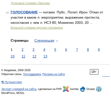
Толковый словарь Ожегова
ГОЛОСОВАНИЕ
— ногами. Публ., Полит. Ирон. Отказ от
10
участия в каком л. мероприятии; выражение протеста,
несогласия с чем л. НСЗ 80; Мокиенко 2003, 20 …
Большой словарь русских поговорок
Страницы
Следующая
→
1
2
3
4
5
6
7
8
9
10
11
12
13
© Академик, 2000-2026
18+
Обратная связь:
Техподдержка
,
Реклама на сайте
👣 Путешествия
Экспорт словарей на сайты
, сделанные на PHP,
Joomla,
Drupal,
WordPress, MODx.