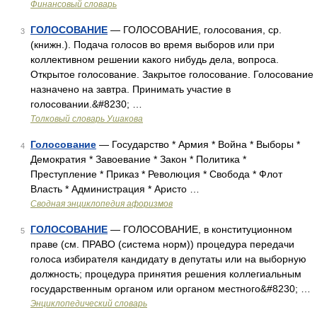
Финансовый словарь
ГОЛОСОВАНИЕ
— ГОЛОСОВАНИЕ, голосования, ср.
3
(книжн.). Подача голосов во время выборов или при
коллективном решении какого нибудь дела, вопроса.
Открытое голосование. Закрытое голосование. Голосование
назначено на завтра. Принимать участие в
голосовании.&#8230; …
Толковый словарь Ушакова
Голосование
— Государство * Армия * Война * Выборы *
4
Демократия * Завоевание * Закон * Политика *
Преступление * Приказ * Революция * Свобода * Флот
Власть * Администрация * Аристо …
Сводная энциклопедия афоризмов
ГОЛОСОВАНИЕ
— ГОЛОСОВАНИЕ, в конституционном
5
праве (см. ПРАВО (система норм)) процедура передачи
голоса избирателя кандидату в депутаты или на выборную
должность; процедура принятия решения коллегиальным
государственным органом или органом местного&#8230; …
Энциклопедический словарь