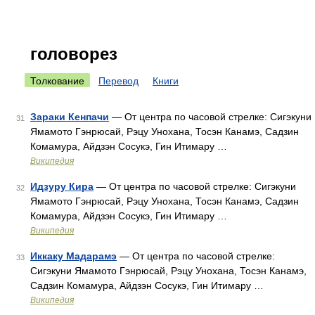
головорез
Толкование
Перевод
Книги
Зараки Кенпачи
— От центра по часовой стрелке: Сигэкуни
31
Ямамото Гэнрюсай, Рэцу Унохана, Тосэн Канамэ, Садзин
Комамура, Айдзэн Сосукэ, Гин Итимару …
Википедия
Идзуру Кира
— От центра по часовой стрелке: Сигэкуни
32
Ямамото Гэнрюсай, Рэцу Унохана, Тосэн Канамэ, Садзин
Комамура, Айдзэн Сосукэ, Гин Итимару …
Википедия
Иккаку Мадарамэ
— От центра по часовой стрелке:
33
Сигэкуни Ямамото Гэнрюсай, Рэцу Унохана, Тосэн Канамэ,
Садзин Комамура, Айдзэн Сосукэ, Гин Итимару …
Википедия