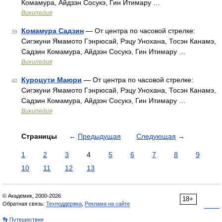
Комамура, Айдзэн Сосукэ, Гин Итимару …
Википедия
Комамура Садзин
— От центра по часовой стрелке:
39
Сигэкуни Ямамото Гэнрюсай, Рэцу Унохана, Тосэн Канамэ,
Садзин Комамура, Айдзэн Сосукэ, Гин Итимару …
Википедия
Куроцути Маюри
— От центра по часовой стрелке:
40
Сигэкуни Ямамото Гэнрюсай, Рэцу Унохана, Тосэн Канамэ,
Садзин Комамура, Айдзэн Сосукэ, Гин Итимару …
Википедия
Страницы
←
Предыдущая
Следующая
→
1
2
3
4
5
6
7
8
9
10
11
12
13
© Академик, 2000-2026
18+
Обратная связь:
Техподдержка
,
Реклама на сайте
👣 Путешествия