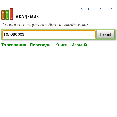
EN
DE
ES
FR
academic.ru
Словари и энциклопедии на Академике
Найти!
Толкования
Переводы
Книги
Игры ⚽