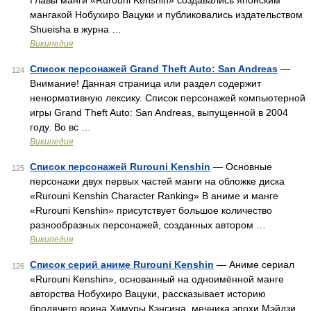
Главы манги «Rurouni Kenshin» создавались японским
мангакой Нобухиро Вацуки и публиковались издательством
Shueisha в журна …
Википедия
Список персонажей Grand Theft Auto: San Andreas
—
124
Внимание! Данная страница или раздел содержит
ненормативную лексику. Список персонажей компьютерной
игры Grand Theft Auto: San Andreas, выпущенной в 2004
году. Во вс …
Википедия
Список персонажей Rurouni Kenshin
— Основные
125
персонажи двух первых частей манги на обложке диска
«Rurouni Kenshin Character Ranking» В аниме и манге
«Rurouni Kenshin» присутствует большое количество
разнообразных персонажей, созданных автором …
Википедия
Список серий аниме Rurouni Kenshin
— Аниме сериал
126
«Rurouni Kenshin», основанный на одноимённой манге
авторства Нобухиро Вацуки, рассказывает историю
бродячего воина Химуры Кэнсина, мечника эпохи Мэйдзи,