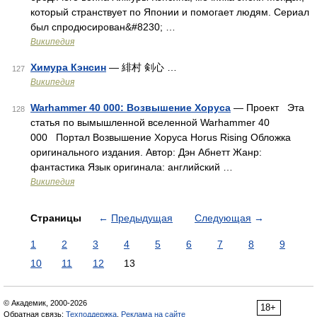
который странствует по Японии и помогает людям. Сериал
был спродюсирован&#8230; …
Википедия
Химура Кэнсин
— 緋村 剣心 …
127
Википедия
Warhammer 40 000: Возвышение Хоруса
— Проект Эта
128
статья по вымышленной вселенной Warhammer 40
000 Портал Возвышение Хоруса Horus Rising Обложка
оригинального издания. Автор: Дэн Абнетт Жанр:
фантастика Язык оригинала: английский …
Википедия
Страницы
←
Предыдущая
Следующая
→
1
2
3
4
5
6
7
8
9
10
11
12
13
© Академик, 2000-2026
18+
Обратная связь:
Техподдержка
,
Реклама на сайте