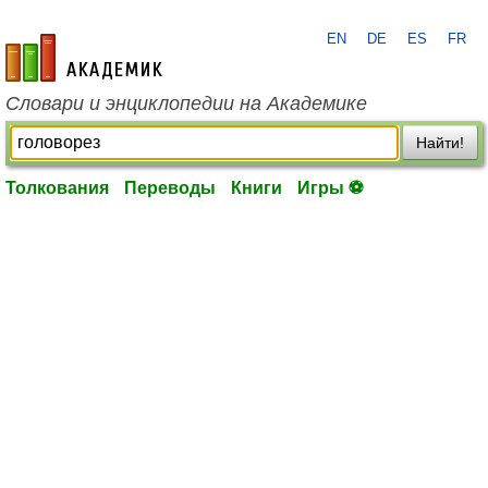
EN
DE
ES
FR
academic.ru
Словари и энциклопедии на Академике
Найти!
Толкования
Переводы
Книги
Игры ⚽