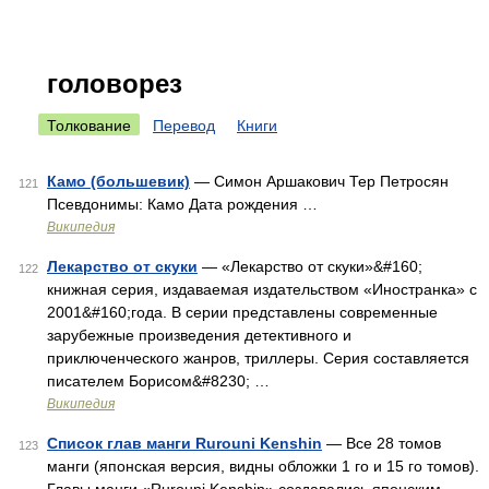
головорез
Толкование
Перевод
Книги
Камо (большевик)
— Симон Аршакович Тер Петросян
121
Псевдонимы: Камо Дата рождения …
Википедия
Лекарство от скуки
— «Лекарство от скуки»&#160;
122
книжная серия, издаваемая издательством «Иностранка» с
2001&#160;года. В серии представлены современные
зарубежные произведения детективного и
приключенческого жанров, триллеры. Серия составляется
писателем Борисом&#8230; …
Википедия
Список глав манги Rurouni Kenshin
— Все 28 томов
123
манги (японская версия, видны обложки 1 го и 15 го томов).