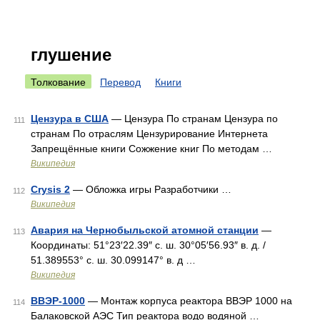
глушение
Толкование
Перевод
Книги
Цензура в США
— Цензура По странам Цензура по
111
странам По отраслям Цензурирование Интернета
Запрещённые книги Сожжение книг По методам …
Википедия
Crysis 2
— Обложка игры Разработчики …
112
Википедия
Авария на Чернобыльской атомной станции
—
113
Координаты: 51°23′22.39″ с. ш. 30°05′56.93″ в. д. /
51.389553° с. ш. 30.099147° в. д …
Википедия
ВВЭР-1000
— Монтаж корпуса реактора ВВЭР 1000 на
114
Балаковской АЭС Тип реактора водо водяной …