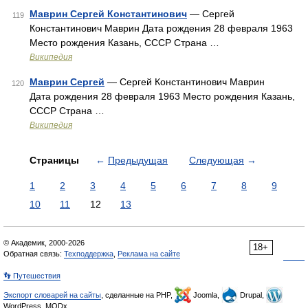
Маврин Сергей Константинович
— Сергей
119
Константинович Маврин Дата рождения 28 февраля 1963
Место рождения Казань, СССР Страна …
Википедия
Маврин Сергей
— Сергей Константинович Маврин
120
Дата рождения 28 февраля 1963 Место рождения Казань,
СССР Страна …
Википедия
Страницы
←
Предыдущая
Следующая
→
1
2
3
4
5
6
7
8
9
10
11
12
13
© Академик, 2000-2026
18+
Обратная связь:
Техподдержка
,
Реклама на сайте
👣 Путешествия
Экспорт словарей на сайты
, сделанные на PHP,
Joomla,
Drupal,
WordPress, MODx.