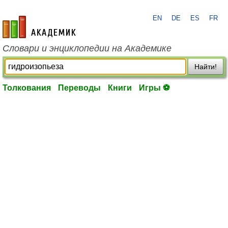
EN
DE
ES
FR
academic.ru
Словари и энциклопедии на Академике
Найти!
Толкования
Переводы
Книги
Игры ⚽