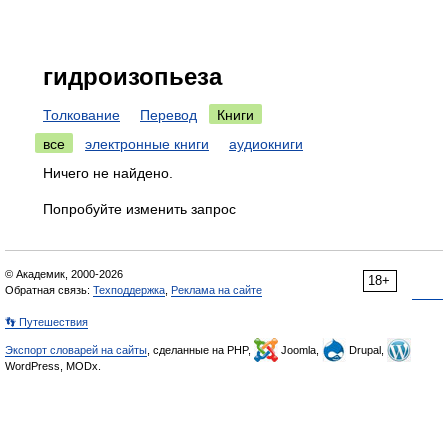
гидроизопьеза
Толкование
Перевод
Книги
все
электронные книги
аудиокниги
Ничего не найдено.
Попробуйте изменить запрос
© Академик, 2000-2026
18+
Обратная связь:
Техподдержка
,
Реклама на сайте
👣 Путешествия
Экспорт словарей на сайты
, сделанные на PHP,
Joomla,
Drupal,
WordPress, MODx.