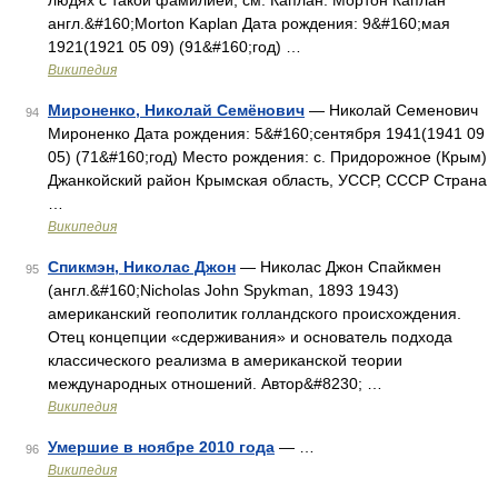
людях с такой фамилией, см. Каплан. Мортон Каплан
англ.&#160;Morton Kaplan Дата рождения: 9&#160;мая
1921(1921 05 09) (91&#160;год) …
Википедия
Мироненко, Николай Семёнович
— Николай Семенович
94
Мироненко Дата рождения: 5&#160;сентября 1941(1941 09
05) (71&#160;год) Место рождения: с. Придорожное (Крым)
Джанкойский район Крымская область, УССР, СССР Страна
…
Википедия
Спикмэн, Николас Джон
— Николас Джон Спайкмен
95
(англ.&#160;Nicholas John Spykman, 1893 1943)
американский геополитик голландского происхождения.
Отец концепции «сдерживания» и основатель подхода
классического реализма в американской теории
международных отношений. Автор&#8230; …
Википедия
Умершие в ноябре 2010 года
— …
96
Википедия