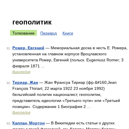
геополитик
Толкование
Перевод
Книги
Ромер, Евгений
— Мемориальная доска в честь Е. Ромера,
91
установленная на главном корпусе Вроцлавского
университета Ромер, Евгений (польск. Eugeniusz Romer; 3
февраля 1871 …
Википедия
Тириар, Жан
— Жан Франсуа Тириар (фр.&#160;Jean
92
François Thiriart, 22 марта 1922 23 ноября 1992)
бельгийский политик националист, геополитик,
представитель идеологии «Третьего пути» или «Третьей
позиции». Содержание 1 Биография 2 …
Википедия
Каплан, Мортон
— В Википедии есть статьи о других
93