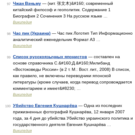
Чжан Вэньму
— (кит. 张文木)&#160; современный
97
китайский философ и геополитик. Содержание 1
Биография 2 Сочинения 3 На русском языке …
Википедия
Час пик (Украина)
— Час пик Логотип Тип Информационно
98
аналитический еженедельник Формат А3 …
Википедия
Список русскоязычных японистов
— составлен на
99
основе справочника С.&#160;Д.&#160;Милибанд
«Востоковеды России» (в 2 т. М.: Вост. лит., 2008) В список,
как правило, не включены переводчики японской
литературы (кроме случаев, когда перевод сопровождается
комментарием и имеет&#8230; …
Википедия
Убийство Евгения Кушнарёва
— Одна из последних
100
прижизненных фотографий Кушнарёва, 12 января 2007
года, за 4 дня до убийства Убийство украинского политика и
государственного деятеля Евгения Кушнарёва …
Википедия