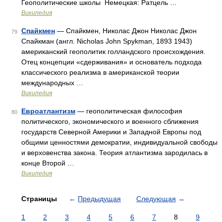
Геополитические школы Немецкая: Ратцель …
Википедия
Спайкмен
— Спайкмен, Николас Джон Николас Джон
79
Спайкман (англ. Nicholas John Spykman, 1893 1943)
американский геополитик голландского происхождения.
Отец концепции «сдерживания» и основатель подхода
классического реализма в американской теории
международных …
Википедия
Евроатлантизм
— геополитическая философия
80
политического, экономического и военного сближения
государств Северной Америки и Западной Европы под
общими ценностями демократии, индивидуальной свободы
и верховенства закона. Теория атлантизма зародилась в
конце Второй …
Википедия
Страницы
←
Предыдущая
Следующая
→
1
2
3
4
5
6
7
8
9