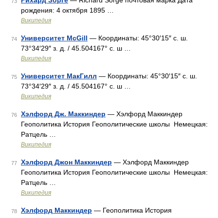
Рихард Зорге
— Richard Sorge почтовая марка Дата
73
рождения: 4 октября 1895 …
Википедия
Университет McGill
— Координаты: 45°30′15″ с. ш.
74
73°34′29″ з. д. / 45.504167° с. ш …
Википедия
Университет МакГилл
— Координаты: 45°30′15″ с. ш.
75
73°34′29″ з. д. / 45.504167° с. ш …
Википедия
Хэлфорд Дж. Маккиндер
— Хэлфорд Маккиндер
76
Геополитика История Геополитические школы Немецкая:
Ратцель …
Википедия
Хэлфорд Джон Маккиндер
— Хэлфорд Маккиндер
77
Геополитика История Геополитические школы Немецкая:
Ратцель …
Википедия
Хэлфорд Маккиндер
— Геополитика История
78