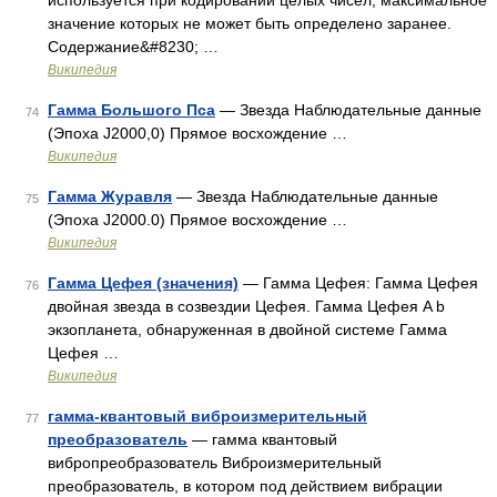
используется при кодировании целых чисел, максимальное
значение которых не может быть определено заранее.
Содержание&#8230; …
Википедия
Гамма Большого Пса
— Звезда Наблюдательные данные
74
(Эпоха J2000,0) Прямое восхождение …
Википедия
Гамма Журавля
— Звезда Наблюдательные данные
75
(Эпоха J2000.0) Прямое восхождение …
Википедия
Гамма Цефея (значения)
— Гамма Цефея: Гамма Цефея
76
двойная звезда в созвездии Цефея. Гамма Цефея A b
экзопланета, обнаруженная в двойной системе Гамма
Цефея …
Википедия
гамма-квантовый виброизмерительный
77
преобразователь
— гамма квантовый
вибропреобразователь Виброизмерительный
преобразователь, в котором под действием вибрации