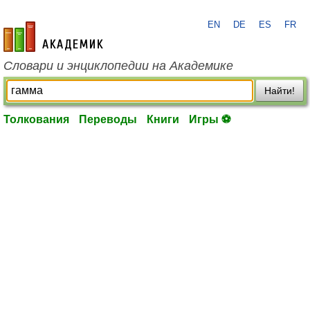
EN
DE
ES
FR
academic.ru
Словари и энциклопедии на Академике
Найти!
Толкования
Переводы
Книги
Игры ⚽