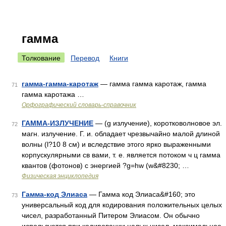
гамма
Толкование
Перевод
Книги
гамма-гамма-каротаж
— гамма гамма каротаж, гамма
71
гамма каротажа …
Орфографический словарь-справочник
ГАММА-ИЗЛУЧЕНИЕ
— (g излучение), коротковолновое эл.
72
магн. излучение. Г. и. обладает чрезвычайно малой длиной
волны (l?10 8 см) и вследствие этого ярко выраженными
корпускулярными св вами, т. е. является потоком ч ц гамма
квантов (фотонов) с энергией ?g=hw (w&#8230; …
Физическая энциклопедия
Гамма-код Элиаса
— Гамма код Элиаса&#160; это
73
универсальный код для кодирования положительных целых
чисел, разработанный Питером Элиасом. Он обычно