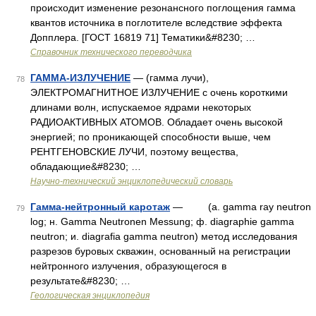
происходит изменение резонансного поглощения гамма
квантов источника в поглотителе вследствие эффекта
Допплера. [ГОСТ 16819 71] Тематики&#8230; …
Справочник технического переводчика
ГАММА-ИЗЛУЧЕНИЕ
— (гамма лучи),
78
ЭЛЕКТРОМАГНИТНОЕ ИЗЛУЧЕНИЕ с очень короткими
длинами волн, испускаемое ядрами некоторых
РАДИОАКТИВНЫХ АТОМОВ. Обладает очень высокой
энергией; по проникающей способности выше, чем
РЕНТГЕНОВСКИЕ ЛУЧИ, поэтому вещества,
обладающие&#8230; …
Научно-технический энциклопедический словарь
Гамма-нейтронный каротаж
— (a. gamma ray neutron
79
log; н. Gamma Neutronen Messung; ф. diagraphie gamma
neutron; и. diagrafia gamma neutron) метод исследования
разрезов буровых скважин, основанный на регистрации
нейтронного излучения, образующегося в
результате&#8230; …
Геологическая энциклопедия