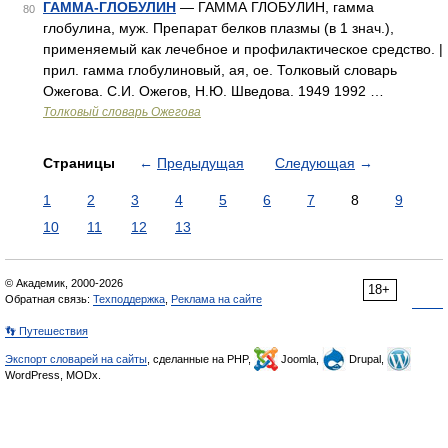
ГАММА-ГЛОБУЛИН
— ГАММА ГЛОБУЛИН, гамма
80
глобулина, муж. Препарат белков плазмы (в 1 знач.),
применяемый как лечебное и профилактическое средство. |
прил. гамма глобулиновый, ая, ое. Толковый словарь
Ожегова. С.И. Ожегов, Н.Ю. Шведова. 1949 1992 …
Толковый словарь Ожегова
Страницы
←
Предыдущая
Следующая
→
1
2
3
4
5
6
7
8
9
10
11
12
13
© Академик, 2000-2026
18+
Обратная связь:
Техподдержка
,
Реклама на сайте
👣 Путешествия
Экспорт словарей на сайты
, сделанные на PHP,
Joomla,
Drupal,
WordPress, MODx.