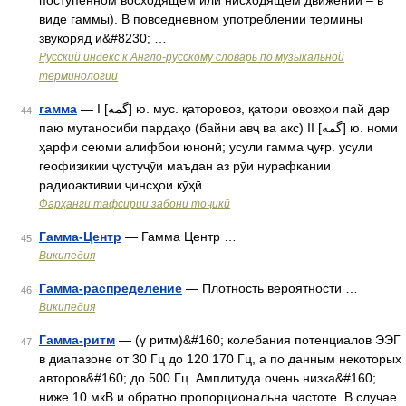
поступенном восходящем или нисходящем движении – в
виде гаммы). В повседневном употреблении термины
звукоряд и&#8230; …
Русский индекс к Англо-русскому словарь по музыкальной
терминологии
гамма
— I [گمه] ю. мус. қаторовоз, қатори овозҳои пай дар
44
паю мутаносиби пардаҳо (байни авҷ ва акс) II [گمه] ю. номи
ҳарфи сеюми алифбои юнонӣ; усули гамма ҷуғр. усули
геофизикии ҷустуҷӯи маъдан аз рӯи нурафкании
радиоактивии ҷинсҳои кӯҳӣ …
Фарҳанги тафсирии забони тоҷикӣ
Гамма-Центр
— Гамма Центр …
45
Википедия
Гамма-распределение
— Плотность вероятности …
46
Википедия
Гамма-ритм
— (γ ритм)&#160; колебания потенциалов ЭЭГ
47
в диапазоне от 30 Гц до 120 170 Гц, а по данным некоторых
авторов&#160; до 500 Гц. Амплитуда очень низка&#160;
ниже 10 мкВ и обратно пропорциональна частоте. В случае