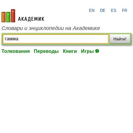
EN
DE
ES
FR
academic.ru
Словари и энциклопедии на Академике
Найти!
Толкования
Переводы
Книги
Игры ⚽