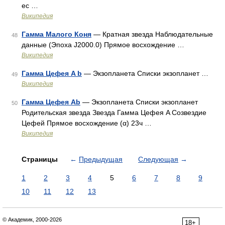
ес …
Википедия
Гамма Малого Коня
— Кратная звезда Наблюдательные
48
данные (Эпоха J2000.0) Прямое восхождение …
Википедия
Гамма Цефея A b
— Экзопланета Списки экзопланет …
49
Википедия
Гамма Цефея Ab
— Экзопланета Списки экзопланет
50
Родительская звезда Звезда Гамма Цефея A Созвездие
Цефей Прямое восхождение (α) 23ч …
Википедия
Страницы
←
Предыдущая
Следующая
→
1
2
3
4
5
6
7
8
9
10
11
12
13
© Академик, 2000-2026
18+