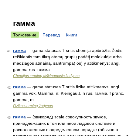
гамма
Толкование
Перевод
Книги
гамма
— gama statusas T sritis chemija apibrėžtis Žodis,
41
reiškiantis tam tikrą atomų grupių padėtį molekulėje arba
medžiagos atmainą. santrumpa( os) γ atitikmenys: angl.
gamma rus. гамма …
Chemijos terminų aiškinamasis žodynas
гамма
— gama statusas T sritis fizika atitikmenys: angl.
42
gamma vok. Gamma, n; Kleingauß, n rus. гамма, f pranc.
gamma, m …
Fizikos terminų žodynas
гамма
— (звукоряд) scale совокупность звуков,
43
принадлежащих к той или иной ладовой системе и
расположенных в определенном порядке (обычно в