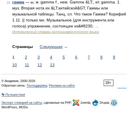
гамма
— ы, ж. gamme f., нем. Gamme &LT;, ит. gamma. 1.
10
муз. Вторая нота их &LT;китайской&GT; Гаммы или
музыкальной таблицы. Танц. сл. Что такое Гамма? Корифей
1 11. || только мн. Музыкальное (для инструмента или
голоса) упражнение, состоящее из&#8230; …
Исторический словарь галлицизмов русского языка
Страницы
Следующая
→
1
2
3
4
5
6
7
8
9
10
11
12
13
© Академик, 2000-2026
18+
Обратная связь:
Техподдержка
,
Реклама на сайте
👣 Путешествия
Экспорт словарей на сайты
, сделанные на PHP,
Joomla,
Drupal,
WordPress, MODx.