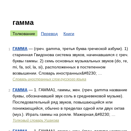
гамма
Толкование
Перевод
Книги
ГАММА
— (греч. gamma, третья буква греческой азбуки). 1)
1
старинная Гвидонова система звуков, начинавшаяся с греч.
буквы гаммы. 2) семь основных музыкальных звуков (do, re,
mi, fa, sol, la, si), расположенных в постепенном
возвышении. Словарь иностранных&#8230; …
Словарь иностранных слов русского языка
ГАММА
— 1. ГАММА1, гаммы, жен. (греч. gamma название
2
буквы, обозначавшей звук соль в средневековой музыке).
Последовательный ряд звуков, повышающийся или
понижающийся, обычно в пределах одной или двух октав
(муз.). Играть гаммы на рояле. Мажорная,&#8230; …
Толковый словарь Ушакова