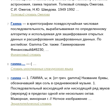
астрономия, гамма терапия. Толковый словарь Ожегова.
С.И. Ожегов, Н.Ю. Шведова. 1949 1992 …
Толковый словарь Ожегова
Гамма
— в криптографии псевдослучайная числовая
7
последовательность, вырабатываемая по определенному
алгоритму и используемая для зашифрования открытых
данных и расшифрования зашифрованных данных. По
английски: Gamma См. также: Гаммирование
Финансовый&#8230; …
Финансовый словарь
гамма-...
— ( …
8
Словарь иностранных слов русского языка
гамма
— 1. ГАММА, ы; ж. [от греч. gamma] Название буквы,
9
обозначавшей звук соль в средневековой музыке. 1.
Последовательный восходящий или нисходящий ряд звуков
(звукоряд) в пределах одной или нескольких октав.
Мажорная, минорная г. // Нотное изображение …
Энциклопедический словарь