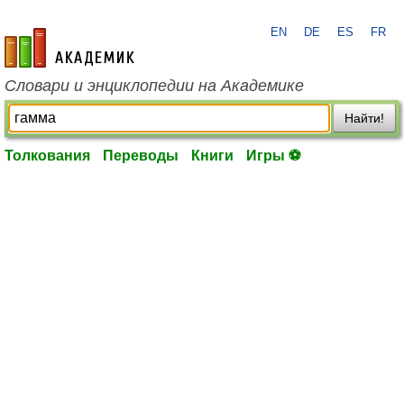
EN
DE
ES
FR
academic.ru
Словари и энциклопедии на Академике
Найти!
Толкования
Переводы
Книги
Игры ⚽