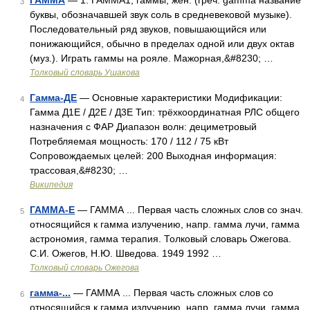
ГАММА
— 1. ГАММА1, гаммы, жен. (греч. gamma название
3
буквы, обозначавшей звук соль в средневековой музыке).
Последовательный ряд звуков, повышающийся или
понижающийся, обычно в пределах одной или двух октав
(муз.). Играть гаммы на рояле. Мажорная,&#8230; …
Толковый словарь Ушакова
Гамма-ДЕ
— Основные характеристики Модификации:
4
Гамма Д1Е / Д2Е / Д3Е Тип: трёхкоординатная РЛС общего
назначения с ФАР Диапазон волн: дециметровый
Потребляемая мощность: 170 / 112 / 75 кВт
Сопровождаемых целей: 200 Выходная информация:
трассовая,&#8230; …
Википедия
ГАММА-Е
— ГАММА ... Первая часть сложных слов со знач.
5
относящийся к гамма излучению, напр. гамма лучи, гамма
астрономия, гамма терапия. Толковый словарь Ожегова.
С.И. Ожегов, Н.Ю. Шведова. 1949 1992 …
Толковый словарь Ожегова
гамма-...
— ГАММА ... Первая часть сложных слов со
6
относящийся к гамма излучению, напр. гамма лучи, гамма