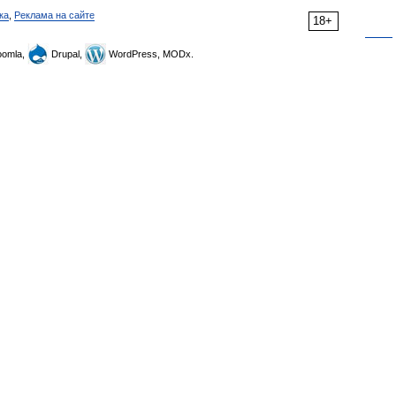
ка
,
Реклама на сайте
18+
omla,
Drupal,
WordPress, MODx.