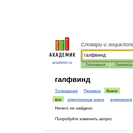
Словари и энциклоп
academic.ru
Толкования
Переводы
галфвинд
Толкование
Перевод
Книги
все
электронные книги
аудиокниги
Ничего не найдено.
Попробуйте изменить запрос