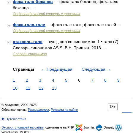
фока-галс-боканец
— фока галс боканец, фока галс
58
боканца …
Орфографический словарь-справочник
фока-галс-тали
— фока галс тали, фока галс талей …
59
Орфографический словарь-справочник
стаксель-галс
— сущ., кол во синонимов: 1 • галс (7)
60
Словарь синонимов ASIS. В.Н. Тришин. 2013 …
Словарь синонимов
Страницы
←
Предыдущая
Следующая
→
1
2
3
4
5
6
7
8
9
10
11
12
13
© Академик, 2000-2026
18+
Обратная связь:
Техподдержка
,
Реклама на сайте
👣 Путешествия
Экспорт словарей на сайты
, сделанные на PHP,
Joomla,
Drupal,
WordPress, MODx.