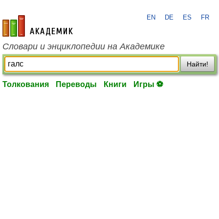
EN
DE
ES
FR
academic.ru
Словари и энциклопедии на Академике
Найти!
Толкования
Переводы
Книги
Игры ⚽