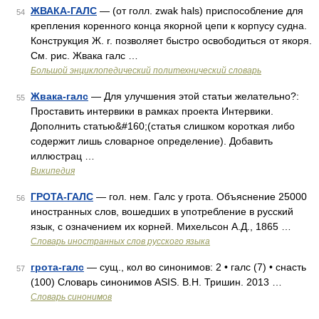
ЖВАКА-ГАЛС
— (от голл. zwak hals) приспособление для
54
крепления коренного конца якорной цепи к корпусу судна.
Конструкция Ж. r. позволяет быстро освободиться от якоря.
См. рис. Жвака галс …
Большой энциклопедический политехнический словарь
Жвака-галс
— Для улучшения этой статьи желательно?:
55
Проставить интервики в рамках проекта Интервики.
Дополнить статью&#160;(статья слишком короткая либо
содержит лишь словарное определение). Добавить
иллюстрац …
Википедия
ГРОТА-ГАЛС
— гол. нем. Галс у грота. Объяснение 25000
56
иностранных слов, вошедших в употребление в русский
язык, с означением их корней. Михельсон А.Д., 1865 …
Словарь иностранных слов русского языка
грота-галс
— сущ., кол во синонимов: 2 • галс (7) • снасть
57
(100) Словарь синонимов ASIS. В.Н. Тришин. 2013 …
Словарь синонимов