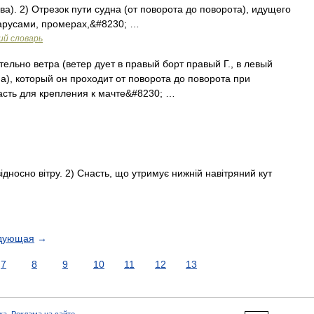
ва). 2) Отрезок пути судна (от поворота до поворота), идущего
парусами, промерах,&#8230; …
ий словарь
ельно ветра (ветер дует в правый борт правый Г., в левый
дна), который он проходит от поворота до поворота при
асть для крепления к мачте&#8230; …
відносно вітру. 2) Снасть, що утримує нижній навітряний кут
дующая
→
7
8
9
10
11
12
13