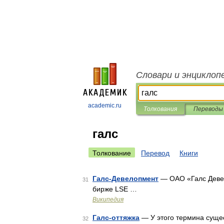
Словари и энциклоп
academic.ru
Толкования
Переводы
галс
Толкование
Перевод
Книги
Галс-Девелопмент
— ОАО «Галс Девел
31
бирже LSE …
Википедия
Галс-оттяжка
— У этого термина сущест
32