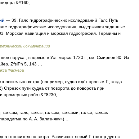
т нидерл.&#160; …
ий
— 39. Галс гидрографических исследований Галс Путь
рские гидрографические исследования, выдерживая заданные
 83: Морская навигация и морская гидрография. Термины и
технической документации
ов паруса , впервые в Уст. морск. 1720 г.; см. Смирнов 80. Из
айер, ZfslPh 5, 143 …
акса Фасмера
носительно ветра (например, судно идёт правым Г., когда
 Отрезок пути судна от поворота до поворота при
и промерных работ,&#8230; …
, галсам, галс, галсы, галсом, галсами, галсе, галсах
парадигма по А. А. Зализняку») …
удна относительно ветра. Различают левый Г. (ветер дует с