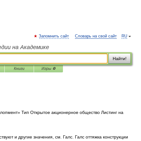
Запомнить сайт
Словарь на свой сайт
RU
едии на Академике
Найти!
Книги
Игры ⚽
опмент» Тип Открытое акционерное общество Листинг на
вуют и другие значения, см. Галс. Галс оттяжка конструкции