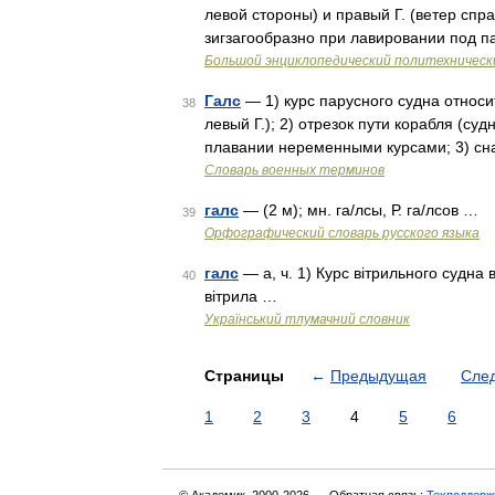
левой стороны) и правый Г. (ветер спра
зигзагообразно при лавировании под 
Большой энциклопедический политехническ
Галс
— 1) курс парусного судна относит
38
левый Г.); 2) отрезок пути корабля (су
плавании неременными курсами; 3) сн
Словарь военных терминов
галс
— (2 м); мн. га/лсы, Р. га/лсов …
39
Орфографический словарь русского языка
галс
— а, ч. 1) Курс вітрильного судна 
40
вітрила …
Український тлумачний словник
Страницы
←
Предыдущая
Сле
1
2
3
4
5
6