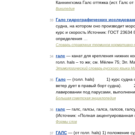
Каннингхэма Галс оттяжка (ист. Галс о
Википедия
Галс гидрографических исследован
33
судна, на котором оно производит мо
курс и скорость Источник: ГОСТ 23634
определения …
Словарь-справочник терминов нормативно-
галс
— канат для крепления нижних конц
34
голл. hals – то же; см. Мёлен 75; Эл. М
Этимологический словарь русского языка М
Галс
— (голл. hals) 1) курс судна от
35
ветер дует в правый борт судна). 2)
лавировании под парусами, выполнени
Большая советская энциклопедия
галс
— галс, галсы, галса, галсов, галсу
36
(Источник: «Полная акцентуированная 
Формы слов
ГАЛС
— (от голл. hals) 1) положение с
37