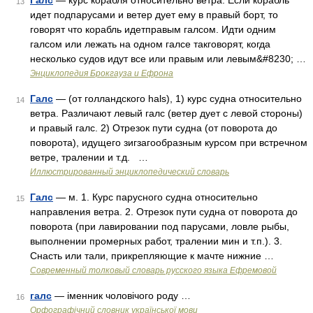
Галс
— курс корабля относительно ветра. Если корабль
13
идет подпарусами и ветер дует ему в правый борт, то
говорят что корабль идетправым галсом. Идти одним
галсом или лежать на одном галсе такговорят, когда
несколько судов идут все или правым или левым&#8230; …
Энциклопедия Брокгауза и Ефрона
Галс
— (от голландского hals), 1) курс судна относительно
14
ветра. Различают левый галс (ветер дует с левой стороны)
и правый галс. 2) Отрезок пути судна (от поворота до
поворота), идущего зигзагообразным курсом при встречном
ветре, тралении и т.д. …
Иллюстрированный энциклопедический словарь
Галс
— м. 1. Курс парусного судна относительно
15
направления ветра. 2. Отрезок пути судна от поворота до
поворота (при лавировании под парусами, ловле рыбы,
выполнении промерных работ, тралении мин и т.п.). 3.
Снасть или тали, прикрепляющие к мачте нижние …
Современный толковый словарь русского языка Ефремовой
галс
— іменник чоловічого роду …
16
Орфографічний словник української мови