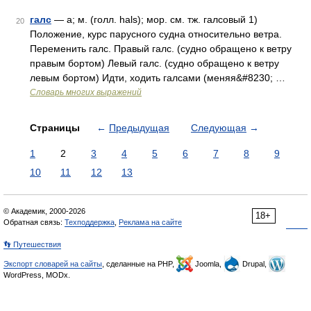
галс
— а; м. (голл. hals); мор. см. тж. галсовый 1)
20
Положение, курс парусного судна относительно ветра.
Переменить галс. Правый галс. (судно обращено к ветру
правым бортом) Левый галс. (судно обращено к ветру
левым бортом) Идти, ходить галсами (меняя&#8230; …
Словарь многих выражений
Страницы
←
Предыдущая
Следующая
→
1
2
3
4
5
6
7
8
9
10
11
12
13
© Академик, 2000-2026
18+
Обратная связь:
Техподдержка
,
Реклама на сайте
👣 Путешествия
Экспорт словарей на сайты
, сделанные на PHP,
Joomla,
Drupal,
WordPress, MODx.