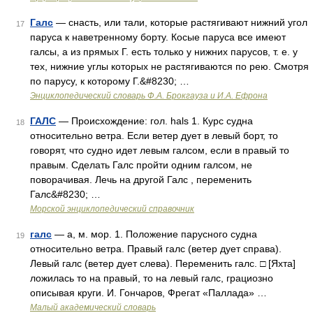
Галс
— снасть, или тали, которые растягивают нижний угол
17
паруса к наветренному борту. Косые паруса все имеют
галсы, а из прямых Г. есть только у нижних парусов, т. е. у
тех, нижние углы которых не растягиваются по рею. Смотря
по парусу, к которому Г.&#8230; …
Энциклопедический словарь Ф.А. Брокгауза и И.А. Ефрона
ГАЛС
— Происхождение: гол. hals 1. Курс судна
18
относительно ветра. Если ветер дует в левый борт, то
говорят, что судно идет левым галсом, если в правый то
правым. Сделать Галс пройти одним галсом, не
поворачивая. Лечь на другой Галс , переменить
Галс&#8230; …
Морской энциклопедический справочник
галс
— а, м. мор. 1. Положение парусного судна
19
относительно ветра. Правый галс (ветер дует справа).
Левый галс (ветер дует слева). Переменить галс. □ [Яхта]
ложилась то на правый, то на левый галс, грациозно
описывая круги. И. Гончаров, Фрегат «Паллада» …
Малый академический словарь