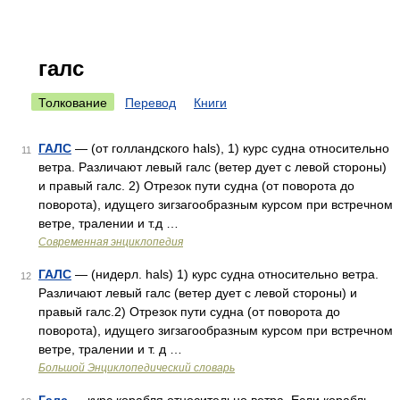
галс
Толкование
Перевод
Книги
ГАЛС
— (от голландского hals), 1) курс судна относительно
11
ветра. Различают левый галс (ветер дует с левой стороны)
и правый галс. 2) Отрезок пути судна (от поворота до
поворота), идущего зигзагообразным курсом при встречном
ветре, тралении и т.д …
Современная энциклопедия
ГАЛС
— (нидерл. hals) 1) курс судна относительно ветра.
12
Различают левый галс (ветер дует с левой стороны) и
правый галс.2) Отрезок пути судна (от поворота до
поворота), идущего зигзагообразным курсом при встречном
ветре, тралении и т. д …
Большой Энциклопедический словарь