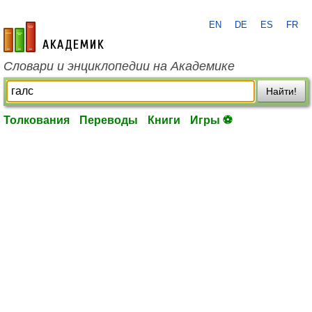
EN
DE
ES
FR
academic.ru
Словари и энциклопедии на Академике
Найти!
Толкования
Переводы
Книги
Игры ⚽