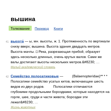
вышина
Толкование
Перевод
Книги
высота́
— ы, мн. высоты, ж. 1. Протяженность по вертикали
41
снизу вверх; вышина. Высота здания двадцать метров.
Высота мачты. □ Река, разрезающая прибой, образует
здесь несколько длинных, очень крутых валов. Сами же
валы достигают высоты нескольких метров.&#8230; …
Малый академический словарь
Семейство полосатиковые
— (Balaenopteridae)** * *
42
Полосатики семейство усатых китов, включающее шесть
видов из двух родов. Полосатики отличаются
глубокими продольными бороздками, которые находятся на
горле, шее, груди и части живота; бороздки эти
лежат&#8230; …
Жизнь животных