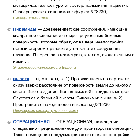
метакрилат, гваякол, уретан, эстер, пальмитин, наркотик
Словарь русских синонимов. эфир см.&#8230; …
Словарь синонимов
Пирамиды
— древнеегипетские сооружения, имеющие
47
квадратное основаниеи четыре треугольные боковые
поверхности, которые образуют на вершинепостройки
острый стереометрический угол. От этих сооружений
название П.перешло в геометрию, к телам, сходственным с
ними …
Энциклопедия Брокгауза и Ефрона
высота
— ы, мн. о/ты, ж. 1) Протяженность по вертикали
48
снизу вверх; расстояние от поверхности земли до какого л.
места. Высота здания. Башня высотой в тридцать метров.
Спуститься с большой высоты. Синонимы: вышина/ 2)
Пространство, находящееся высоко над&#8230; …
Популярный словарь русского языка
ОПЕРАЦИОННАЯ
— ОПЕРАЦИОННАЯ, помещение,
49
специально предназначенное для производства операций.
Такое помещение предусматривается в плане постройки