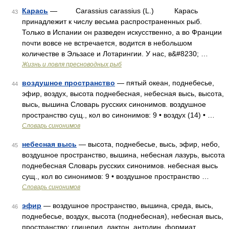
Карась
— Carassius carassius (L.) Карась
43
принадлежит к числу весьма распространенных рыб.
Только в Испании он разведен искусственно, а во Франции
почти вовсе не встречается, водится в небольшом
количестве в Эльзасе и Лотарингии. У нас, в&#8230; …
Жизнь и ловля пресноводных рыб
воздушное пространство
— пятый океан, поднебесье,
44
эфир, воздух, высота поднебесная, небесная высь, высота,
высь, вышина Словарь русских синонимов. воздушное
пространство сущ., кол во синонимов: 9 • воздух (14) • …
Словарь синонимов
небесная высь
— высота, поднебесье, высь, эфир, небо,
45
воздушное пространство, вышина, небесная лазурь, высота
поднебесная Словарь русских синонимов. небесная высь
сущ., кол во синонимов: 9 • воздушное пространство …
Словарь синонимов
эфир
— воздушное пространство, вышина, среда, высь,
46
поднебесье, воздух, высота (поднебесная), небесная высь,
пространство; глицерид, лактон, антодин, формиат,