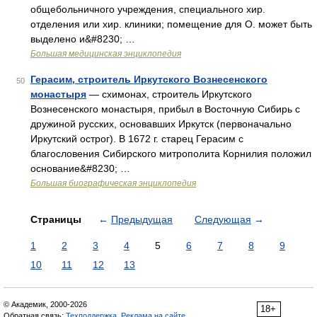
общебольничного учреждения, специального хир.
отделения или хир. клиники; помещение для О. может быть
выделено и&#8230; …
Большая медицинская энциклопедия
Герасим, строитель Иркутского Вознесенского
50
монастыря
— схимонах, строитель Иркутского
Вознесенского монастыря, прибыл в Восточную Сибирь с
дружиной русских, основавших Иркутск (первоначально
Иркутский острог). В 1672 г. старец Герасим с
благословения Сибирского митрополита Корнилия положил
основание&#8230; …
Большая биографическая энциклопедия
Страницы
←
Предыдущая
Следующая
→
1
2
3
4
5
6
7
8
9
10
11
12
13
© Академик, 2000-2026
18+
Обратная связь:
Техподдержка
,
Реклама на сайте