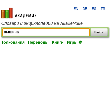
EN
DE
ES
FR
academic.ru
Словари и энциклопедии на Академике
Найти!
Толкования
Переводы
Книги
Игры ⚽