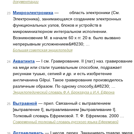
документации
Микроэлектроника
— область электроники (См.
23
Электроника), занимающаяся созданием электронных
функциональных узлов, блоков и устройств в
микроминиатюрном интегральном исполнении.
Возникновение М. в начале 60 х гг. 20 в. было вызвано
непрерывным усложнением&#8230; …
Большая советская энциклопедия
Акватинта
— I см. Гравирование. II (лат.) наз. гравирование
24
на меди или стали тушевальным способом, подражает
рисункам тушью, сепией и др. и есть изобретение
англичанина Gilpui. Такое гравирование производилось
различным образом. По одному способу,&#8230; …
Энциклопедический словарь Ф.А. Брокгауза и И.А. Ефрона
Вытравной
— прил. Связанный с вытравлением
25
[вытравление I], вытравливанием [вытравливание I].
Толковый словарь Ефремовой. Т. Ф. Ефремова. 2000 …
Современный толковый словарь русского языка Ефремовой
Дотравливать
— I несов. перех. Заканчивать травлю зверя
26