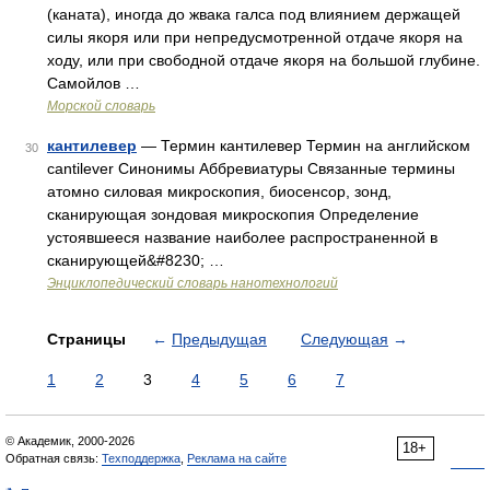
(каната), иногда до жвака галса под влиянием держащей
силы якоря или при непредусмотренной отдаче якоря на
ходу, или при свободной отдаче якоря на большой глубине.
Самойлов …
Морской словарь
кантилевер
— Термин кантилевер Термин на английском
30
cantilever Синонимы Аббревиатуры Связанные термины
атомно силовая микроскопия, биосенсор, зонд,
сканирующая зондовая микроскопия Определение
устоявшееся название наиболее распространенной в
сканирующей&#8230; …
Энциклопедический словарь нанотехнологий
Страницы
←
Предыдущая
Следующая
→
1
2
3
4
5
6
7
© Академик, 2000-2026
18+
Обратная связь:
Техподдержка
,
Реклама на сайте