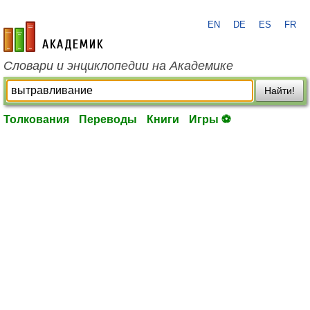
EN
DE
ES
FR
academic.ru
Словари и энциклопедии на Академике
Найти!
Толкования
Переводы
Книги
Игры ⚽