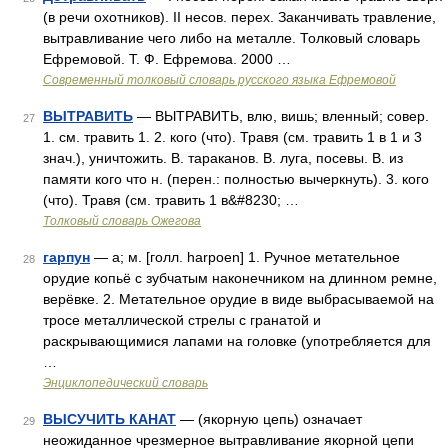
(в речи охотников). II несов. перех. Заканчивать травление,
вытравливание чего либо на металле. Толковый словарь
Ефремовой. Т. Ф. Ефремова. 2000 …
Современный толковый словарь русского языка Ефремовой
ВЫТРАВИТЬ
— ВЫТРАВИТЬ, влю, вишь; вленный; совер.
27
1. см. травить 1. 2. кого (что). Травя (см. травить 1 в 1 и 3
знач.), уничтожить. В. тараканов. В. луга, посевы. В. из
памяти кого что н. (перен.: полностью вычеркнуть). 3. кого
(что). Травя (см. травить 1 в&#8230; …
Толковый словарь Ожегова
гарпун
— а; м. [голл. harpoen] 1. Ручное метательное
28
орудие копьё с зубчатым наконечником на длинном ремне,
верёвке. 2. Метательное орудие в виде выбрасываемой на
тросе металлической стрелы с гранатой и
раскрывающимися лапами на головке (употребляется для
…
Энциклопедический словарь
ВЫСУЧИТЬ КАНАТ
— (якорную цепь) означает
29
неожиданное чрезмерное вытравливание якорной цепи