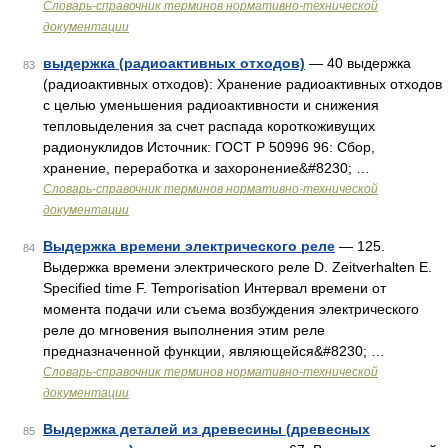
Словарь-справочник терминов нормативно-технической
документации
выдержка (радиоактивных отходов)
— 40 выдержка
83
(радиоактивных отходов): Хранение радиоактивных отходов
с целью уменьшения радиоактивности и снижения
тепловыделения за счет распада короткоживущих
радионуклидов Источник: ГОСТ Р 50996 96: Сбор,
хранение, переработка и захоронение&#8230; …
Словарь-справочник терминов нормативно-технической
документации
Выдержка времени электрического реле
— 125.
84
Выдержка времени электрического реле D. Zeitverhalten E.
Specified time F. Temporisation Интервал времени от
момента подачи или съема возбуждения электрического
реле до мгновения выполнения этим реле
предназначенной функции, являющейся&#8230; …
Словарь-справочник терминов нормативно-технической
документации
Выдержка деталей из древесины (древесных
85