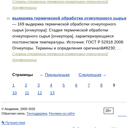
Словарь-справочник терминов нормативно-технической
документации
выдержка термической обработки огнеупорного сырья
90
— 169 выдержка термической обработки огнеупорного
сырья [огнеупора]: Стадия термической обработки
огнеупорного сырья [огнеупора], характеризующаяся
постоянством температуры. Источник: ГОСТ Р 52918 2008:
Огнеупоры. Термины и определения оригинал&#8230; …
Словарь-справочник терминов нормативно-технической
документации
Страницы
←
Предыдущая
Следующая
→
1
2
3
4
5
6
7
8
9
10
11
12
13
© Академик, 2000-2026
18+
Обратная связь:
Техподдержка
,
Реклама на сайте
👣 Путешествия