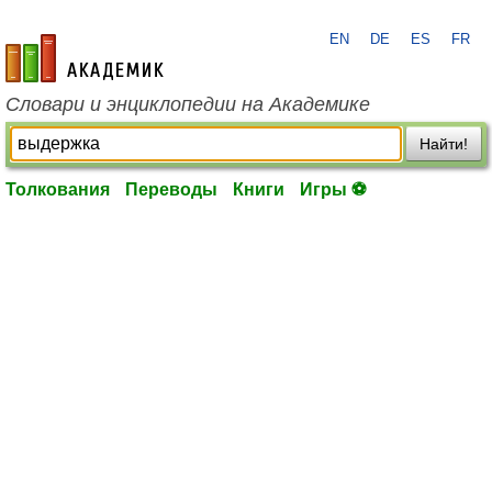
EN
DE
ES
FR
academic.ru
Словари и энциклопедии на Академике
Найти!
Толкования
Переводы
Книги
Игры ⚽