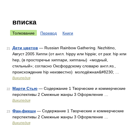
вписка
Толкование
Перевод
Книги
Дети цветов
— Russian Rainbow Gathering. Nezhitino,
21
Август 2005 Хиппи (от англ. hippy или hippie; от разг. hip или
hер, (в просторечье хиппари, хиппаны) «модный,
стильный»; согласно Оксфордскому словарю англ.яз.,
происхождение hip неизвестно) молодёжная&#8230; …
Википедия
Марти Стью
— Содержание 1 Творческие и коммерческие
22
перспективы 2 Смежные жанры 3 Оформление …
Википедия
Фан-фикшн
— Содержание 1 Творческие и коммерческие
23
перспективы 2 Смежные жанры 3 Оформление …
Википедия