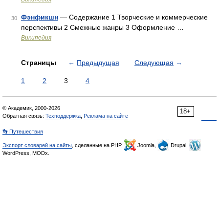
Фэнфикшн
— Содержание 1 Творческие и коммерческие
30
перспективы 2 Смежные жанры 3 Оформление …
Википедия
Страницы
←
Предыдущая
Следующая
→
1
2
3
4
© Академик, 2000-2026
18+
Обратная связь:
Техподдержка
,
Реклама на сайте
👣 Путешествия
Экспорт словарей на сайты
, сделанные на PHP,
Joomla,
Drupal,
WordPress, MODx.