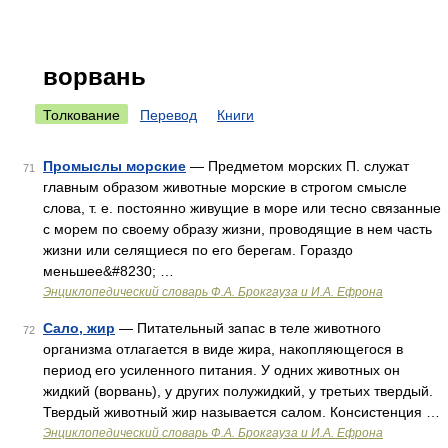
ворвань
Толкование
Перевод
Книги
Промыслы морские
— Предметом морских П. служат
71
главным образом животные морские в строгом смысле
слова, т. е. постоянно живущие в море или тесно связанные
с морем по своему образу жизни, проводящие в нем часть
жизни или селящиеся по его берегам. Гораздо
меньшее&#8230; …
Энциклопедический словарь Ф.А. Брокгауза и И.А. Ефрона
Сало, жир
— Питательный запас в теле животного
72
организма отлагается в виде жира, накопляющегося в
период его усиленного питания. У одних животных он
жидкий (ворвань), у других полужидкий, у третьих твердый.
Твердый животный жир называется салом. Консистенция …
Энциклопедический словарь Ф.А. Брокгауза и И.А. Ефрона