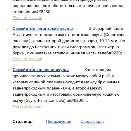
определеннее, чем обстоятельным и точным описанием
строения их&#8230; …
Жизнь животных
Семейство гигантские акулы
— В Северной части
79
Атлантического океана живет гигантская акула (Cetorhinus
maximus), длина которой достигает, говорят, 10 12 м и вес
доходит до нескольких тысяч килограммов. Цвет черно
бурый, с синеватым отливом; нижняя часть тела&#8230; …
Жизнь животных
Семейство кошачьи акулы
— К нокотницам
80
причисляют двух весьма схожих между собой рыб, у
которых спинной плавник находится между брюшным и
заднепроходным плавниками, а второй между
заднепроходным и хвостовым: обыкновенную кошачью
акулу (Scyliorhimis canicula) и&#8230; …
Жизнь животных
Страницы
←
Предыдущая
Следующая
→