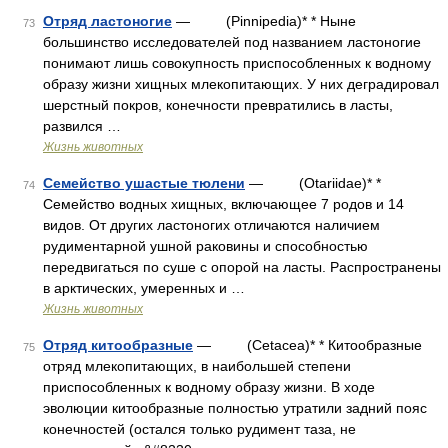
Отряд ластоногие
— (Pinnipedia)* * Ныне
73
большинство исследователей под названием ластоногие
понимают лишь совокупность приспособленных к водному
образу жизни хищных млекопитающих. У них деградировал
шерстный покров, конечности превратились в ласты,
развился …
Жизнь животных
Семейство ушастые тюлени
— (Otariidae)* *
74
Семейство водных хищных, включающее 7 родов и 14
видов. От других ластоногих отличаются наличием
рудиментарной ушной раковины и способностью
передвигаться по суше с опорой на ласты. Распространены
в арктических, умеренных и …
Жизнь животных
Отряд китообразные
— (Cetacea)* * Китообразные
75
отряд млекопитающих, в наибольшей степени
приспособленных к водному образу жизни. В ходе
эволюции китообразные полностью утратили задний пояс
конечностей (остался только рудимент таза, не