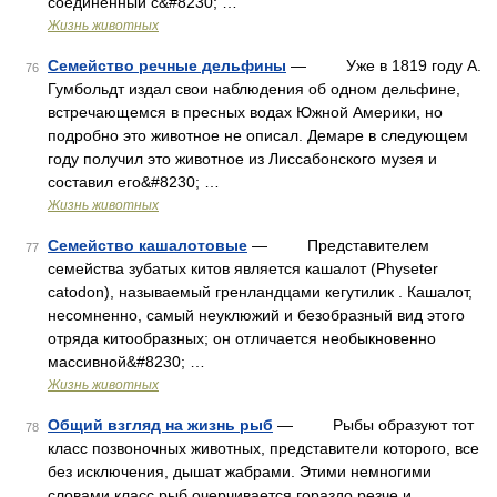
соединенный с&#8230; …
Жизнь животных
Семейство речные дельфины
— Уже в 1819 году А.
76
Гумбольдт издал свои наблюдения об одном дельфине,
встречающемся в пресных водах Южной Америки, но
подробно это животное не описал. Демаре в следующем
году получил это животное из Лиссабонского музея и
составил его&#8230; …
Жизнь животных
Семейство кашалотовые
— Представителем
77
семейства зубатых китов является кашалот (Physeter
catodon), называемый гренландцами кегутилик . Кашалот,
несомненно, самый неуклюжий и безобразный вид этого
отряда китообразных; он отличается необыкновенно
массивной&#8230; …
Жизнь животных
Общий взгляд на жизнь рыб
— Рыбы образуют тот
78
класс позвоночных животных, представители которого, все
без исключения, дышат жабрами. Этими немногими
словами класс рыб очерчивается гораздо резче и