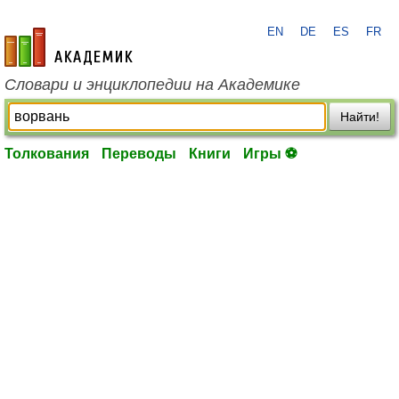
EN
DE
ES
FR
academic.ru
Словари и энциклопедии на Академике
Найти!
Толкования
Переводы
Книги
Игры ⚽