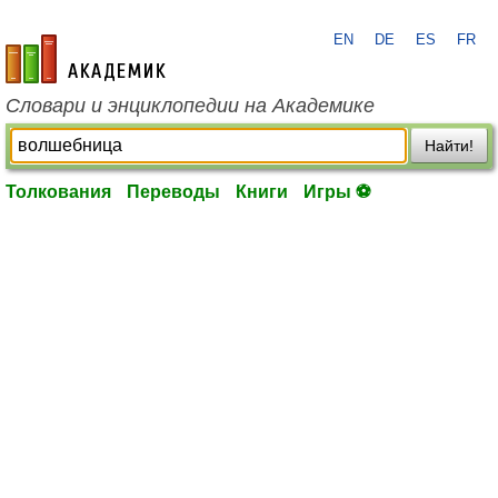
EN
DE
ES
FR
academic.ru
Словари и энциклопедии на Академике
Найти!
Толкования
Переводы
Книги
Игры ⚽