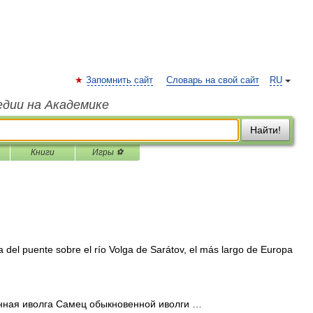
Запомнить сайт
Словарь на свой сайт
RU
едии на Академике
Найти!
Книги
Игры ⚽
 del puente sobre el río Volga de Sarátov, el más largo de Europa
ная иволга Самец обыкновенной иволги …