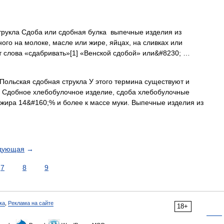
рукла Сдоба или сдобная булка выпечные изделия из
ного на молоке, масле или жире, яйцах, на сливках или
т слова «сдабривать»[1] «Венской сдобой» или&#8230; …
ольская сдобная струкла У этого термина существуют и
). Сдобное хлебобулочное изделие, сдоба хлебобулочные
 жира 14&#160;% и более к массе муки. Выпечные изделия из
дующая
→
7
8
9
ка
,
Реклама на сайте
18+