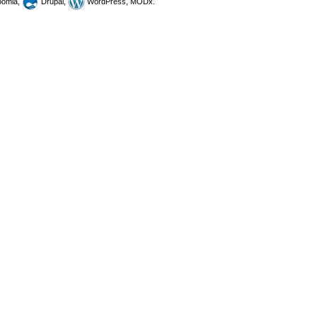
omla,
Drupal,
WordPress, MODx.