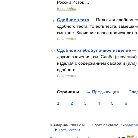
России Исток …
Википедия
Сдобное тесто
— Польская сдобная ст
49
сдобного теста, то есть теста, замешан
сметане. Значение слова происходит о
Википедия
Сдобное хлебобулочное изделие
— П
50
другие значения, см. Сдоба (значения
изделия с содержанием сахара и (или)
сдобного …
Википедия
Страницы
←
Предыдущая
Сле
1
2
3
4
5
6
© Академик, 2000-2026
Обратная связь:
Техподдерж
👣 Путешествия