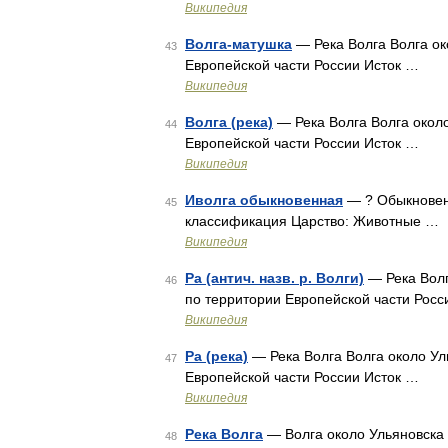
Википедия
Волга-матушка
— Река Волга Волга ок
43
Европейской части России Исток …
Википедия
Волга (река)
— Река Волга Волга около
44
Европейской части России Исток …
Википедия
Иволга обыкновенная
— ? Обыкновен
45
классификация Царство: Животные …
Википедия
Ра (антич. назв. р. Волги)
— Река Волг
46
по территории Европейской части Росс
Википедия
Ра (река)
— Река Волга Волга около Ул
47
Европейской части России Исток …
Википедия
Река Волга
— Волга около Ульяновска 
48