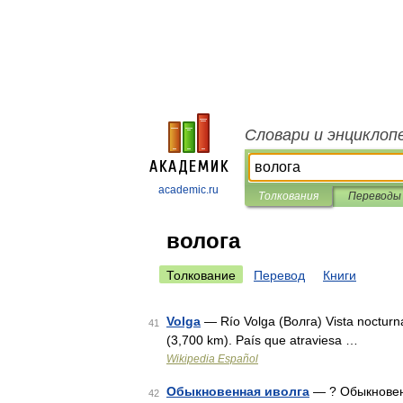
Словари и энциклоп
academic.ru
Толкования
Переводы
волога
Толкование
Перевод
Книги
Volga
— Río Volga (Волга) Vista nocturna
41
(3,700 km). País que atraviesa …
Wikipedia Español
Обыкновенная иволга
— ? Обыкновен
42