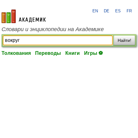
EN
DE
ES
FR
academic.ru
Словари и энциклопедии на Академике
Найти!
Толкования
Переводы
Книги
Игры ⚽