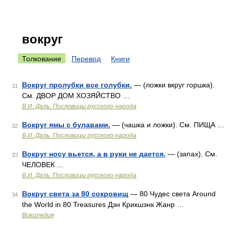
вокруг
Толкование
Перевод
Книги
Вокруг пролубки все голубки.
— (ложки вкруг горшка).
31
См. ДВОР ДОМ ХОЗЯЙСТВО …
В.И. Даль. Пословицы русского народа
Вокруг ямы с булавами.
— (чашка и ложки). См. ПИЩА …
32
В.И. Даль. Пословицы русского народа
Вокруг носу вьется, а в руки не дается.
— (запах). См.
33
ЧЕЛОВЕК …
В.И. Даль. Пословицы русского народа
Вокруг света за 80 сокровищ
— 80 Чудес света Around
34
the World in 80 Treasures Дэн Крикшэнк Жанр …
Википедия