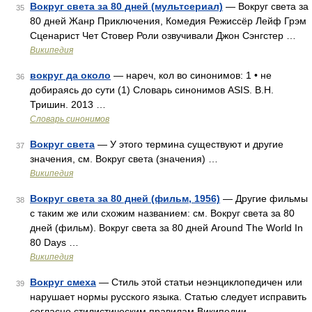
Вокруг света за 80 дней (мультсериал)
— Вокруг света за
35
80 дней Жанр Приключения, Комедия Режиссёр Лейф Грэм
Сценарист Чет Стовер Роли озвучивали Джон Сэнгстер …
Википедия
вокруг да около
— нареч, кол во синонимов: 1 • не
36
добираясь до сути (1) Словарь синонимов ASIS. В.Н.
Тришин. 2013 …
Словарь синонимов
Вокруг света
— У этого термина существуют и другие
37
значения, см. Вокруг света (значения) …
Википедия
Вокруг света за 80 дней (фильм, 1956)
— Другие фильмы
38
с таким же или схожим названием: см. Вокруг света за 80
дней (фильм). Вокруг света за 80 дней Around The World In
80 Days …
Википедия
Вокруг смеха
— Стиль этой статьи неэнциклопедичен или
39
нарушает нормы русского языка. Статью следует исправить
согласно стилистическим правилам Википедии …