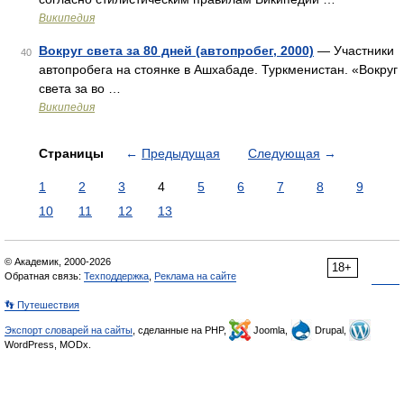
Википедия
Вокруг света за 80 дней (автопробег, 2000)
— Участники
40
автопробега на стоянке в Ашхабаде. Туркменистан. «Вокруг
света за во …
Википедия
Страницы
←
Предыдущая
Следующая
→
1
2
3
4
5
6
7
8
9
10
11
12
13
© Академик, 2000-2026
18+
Обратная связь:
Техподдержка
,
Реклама на сайте
👣 Путешествия
Экспорт словарей на сайты
, сделанные на PHP,
Joomla,
Drupal,
WordPress, MODx.