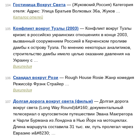
Гостиница Вокруг Света
— (Жуковский,Россия) Категория
104
отеля: Адрес: Улица Братьев Волковых 36а, Жуков …
Каталог отелей
Конфликт вокруг Тузлы (2003)
— Конфликт вокруг Тузлы
105
кризис в российско украинских отношениях в конце 2003,
вызванный сооружением Россией в Керченском проливе
дамбы к острову Тузла. По мнению некоторых аналитиков,
строительство дамбы имело целью оказание давления на
Украину с …
Википедия
Скандал вокруг Рози
— Rough House Rosie Жанр комедия
106
Режиссёр Фрэнк Страйер …
Википедия
Долгая дорога вокруг света (фильм)
— Долгая дорога
107
вокруг света (Long Way Round)&#160; документальный
телесериал о кругосветном путешествии Эвана Макгрегора
и Чарли Бурмана из Лондона в Нью Йорк на мотоциклах.
Длина маршрута составила 31 тыс. км, путь пролегал через
Евразию и&#8230; …