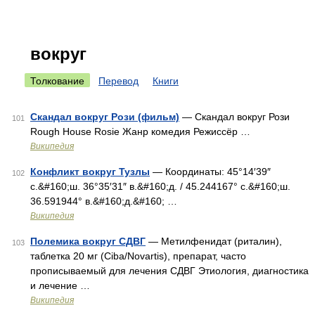
вокруг
Толкование
Перевод
Книги
Скандал вокруг Рози (фильм)
— Скандал вокруг Рози
101
Rough House Rosie Жанр комедия Режиссёр …
Википедия
Конфликт вокруг Тузлы
— Координаты: 45°14′39″
102
с.&#160;ш. 36°35′31″ в.&#160;д. / 45.244167° с.&#160;ш.
36.591944° в.&#160;д.&#160; …
Википедия
Полемика вокруг СДВГ
— Метилфенидат (риталин),
103
таблетка 20 мг (Ciba/Novartis), препарат, часто
прописываемый для лечения СДВГ Этиология, диагностика
и лечение …
Википедия