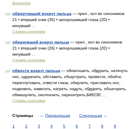
Википедия
обвертевший вокруг пальца
— прил., кол во синонимов:
108
21 • втерший очки (26) • запорошивший глаза (20) •
кинувший …
Словарь синонимов
обернувший вокруг пальца
— прил., кол во синонимов:
109
21 • втерший очки (26) • запорошивший глаза (20) •
кинувший …
Словарь синонимов
обвести вокруг пальца
— облапошить, обдурить, натянуть
110
нос, одурачить, обставить, обшустрить, провести, обойти,
переплутовать, отвести глаза, обжулить, приставить нос,
подковать, навесить, нагреть, надуть, обдурять, объегорить,
обмишулить, околпачить, перехитрить,&#8230; …
Словарь синонимов
Страницы
←
Предыдущая
Следующая
→
1
2
3
4
5
6
7
8
9