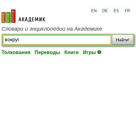
EN
DE
ES
FR
academic.ru
Словари и энциклопедии на Академике
Найти!
Толкования
Переводы
Книги
Игры ⚽